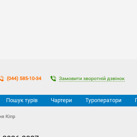
Замовити зворотній дзвінок
(044) 585-10-34
Пошук турів
Чартери
Туроператори
я Кіпр