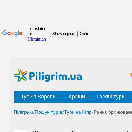
Тури з Європи
Країни
Гарячі тури
Пілігрим
/
Пошук турів
/
Тури на Кіпр
/
Раннє бронюванн