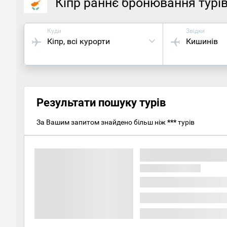
Кіпр раннє бронювання турі
Куди
Звідки
Кіпр
, всі курорти
Кишинів
Результати пошуку турів
За Вашим запитом знайдено більш ніж
***
турів