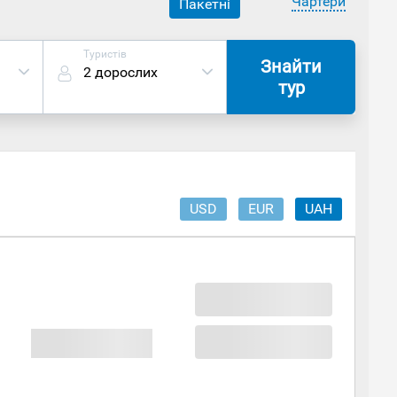
Чартери
Пакетні
Туристів
Знайти
2 дорослих
тур
USD
EUR
UAH