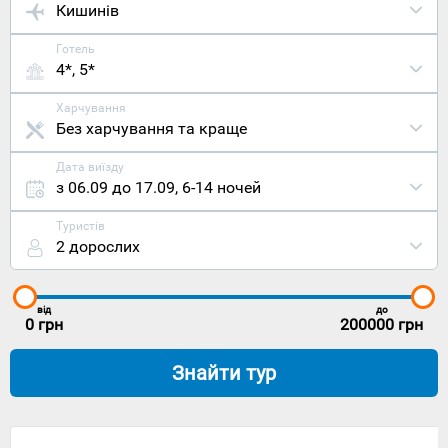
Кишинів
Готель
4*, 5*
Харчування
Без харчування та краще
Дата виїзду
з 06.09 до 17.09
,
6-14 ночей
Туристів
2 дорослих
від
до
0
грн
200000
грн
Знайти тур