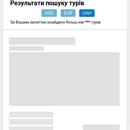
Результати пошуку турів
USD
EUR
UAH
За Вашим запитом знайдено більш ніж
***
турів