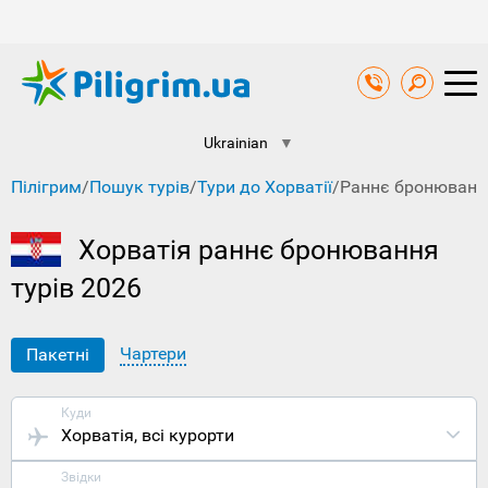
Ukrainian
▼
Пілігрим
/
Пошук турів
/
Тури до Хорватії
/
Раннє бронюванн
Хорватія раннє бронювання
турів 2026
Чартери
Пакетні
Куди
Хорватія
, всі курорти
Звідки