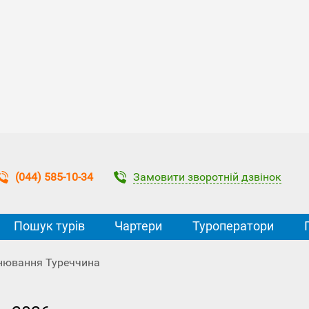
Замовити зворотній дзвінок
(044) 585-10-34
Пошук турів
Чартери
Туроператори
нювання Туреччина