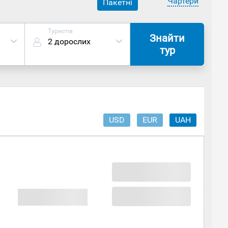
Чартери
Пакетні
Туристів
Знайти
2 дорослих
тур
USD
EUR
UAH