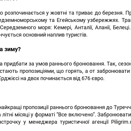
то розпочинається у жовтні та триває до березня. П
едземноморському та Егейському узбережжях. Тра
ередземного моря: Кемері, Анталії, Аланії, Белеці
інчується основний наплив туристів.
а зиму?
 придбати за умов раннього бронювання. Так, сезон 
 стають пропозиціями, що горять, а от забронювати 
рджієсі на двох починається від 676 євро.
о найкращі пропозиції раннього бронювання до Туреч
літні місяці у форматі “Все включено”. Забронювати
трочку у менеджера туристичної агенції Piligrim