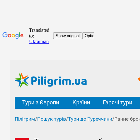
Тури з Європи
Країни
Гарячі тури
Пілігрим
/
Пошук турів
/
Тури до Туреччини
/
Раннє бро