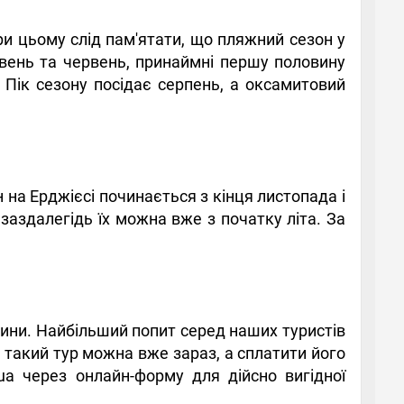
ри цьому слід пам'ятати, що пляжний сезон у
вень та червень, принаймні першу половину
. Пік сезону посідає серпень, а оксамитовий
на Ерджієсі починається з кінця листопада і
заздалегідь їх можна вже з початку літа. За
чини. Найбільший попит серед наших туристів
 такий тур можна вже зараз, а сплатити його
.ua через онлайн-форму для дійсно вигідної