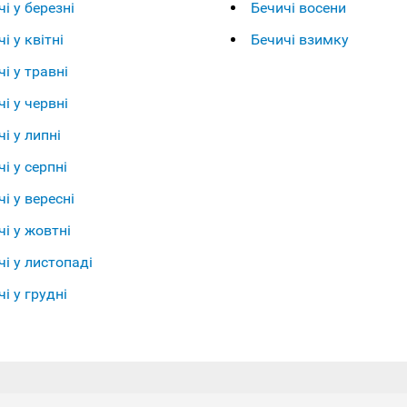
і у березні
Бечичі восени
і у квітні
Бечичі взимку
і у травні
і у червні
і у липні
і у серпні
і у вересні
чі у жовтні
чі у листопаді
і у грудні