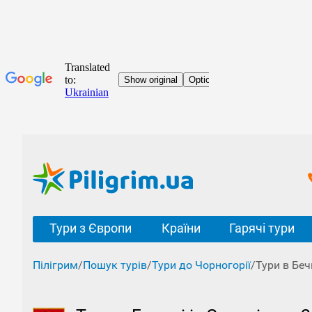
Тури з Європи
Країни
Гарячі тури
Пілігрим
/
Пошук турів
/
Тури до Чорногорії
/
Тури в Беч