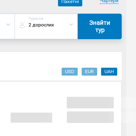
Чартери
Пакетні
Туристів
Знайти
2 дорослих
тур
USD
EUR
UAH