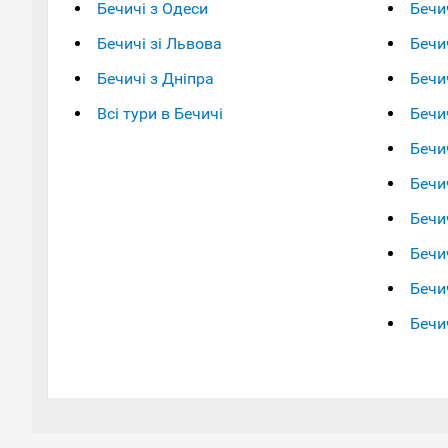
Бечичі з Одеси
Бечич
Бечичі зі Львова
Бечич
Бечичі з Дніпра
Бечич
Всі тури в Бечичі
Бечич
Бечич
Бечич
Бечич
Бечи
Бечи
Бечич