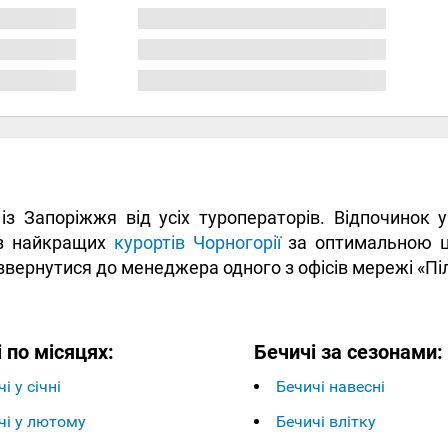
і із Запоріжжя від усіх туроператорів. Відпочинок
 з найкращих
курортів Чорногорії
за оптимальною ці
о звернутися до менеджера одного з офісів мережі «Пі
 по місяцях:
Бечичі за сезонами:
і у січні
Бечичі навесні
чі у лютому
Бечичі влітку