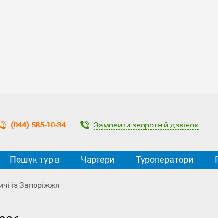
Замовити зворотній дзвінок
(044) 585-10-34
Пошук турів
Чартери
Туроператори
ичі із Запоріжжя