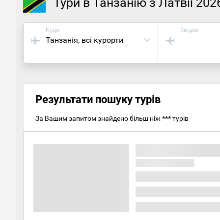
Тури в Танзанію з Латвії 202
Куди
Звідки
Танзанія
, всі курорти
Результати пошуку турів
За Вашим запитом знайдено більш ніж
***
турів