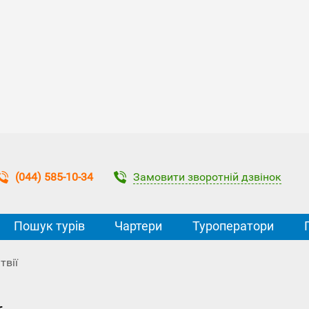
Замовити зворотній дзвінок
(044) 585-10-34
Пошук турів
Чартери
Туроператори
твії