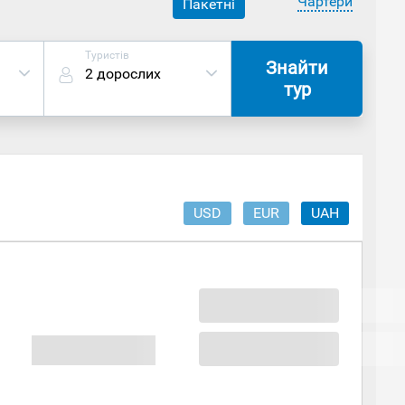
Чартери
Пакетні
Туристів
Знайти
2 дорослих
тур
USD
EUR
UAH