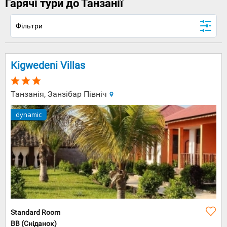
Гарячі тури до Танзанії
Фільтри
Kigwedeni Villas
Танзанія, Занзібар Північ
dynamic
Standard Room
BB (Сніданок)