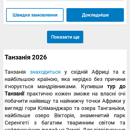
Швидке замовлення
Докладніше
Показати ще
Танзанія 2026
Танзанія
знаходиться
у східній Африці та є
найбільшою країною, яка нерідко без причини
ігнорується мандрівниками. Купивши
тур до
Танзанії
практично кожен зможе на власні очі
побачити найвищу та найнижчу точки Африки у
вигляді гори Кіліманджаро та озера Танганьїки,
найбільше озеро Вікторія, знаменитий парк
Серенгеті з багатим тваринним світом та
найдружніших людей на Землі. Для відвідування