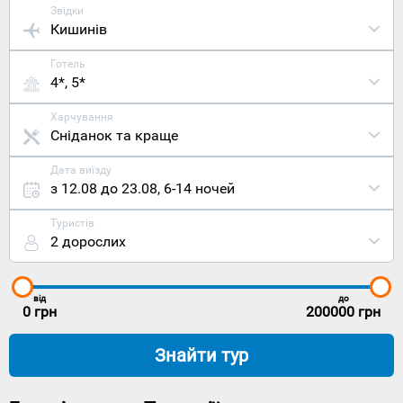
Звідки
Кишинів
Готель
4*, 5*
Харчування
Сніданок та краще
Дата виїзду
з 12.08 до 23.08
,
6-14 ночей
Туристів
2 дорослих
від
до
0
грн
200000
грн
Знайти тур