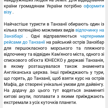
країни громадянам України потрібно
оформити
візу
.
Найчастіше туристи в Танзанії обирають один із
кілька потенційно можливих видів
відпочинку на
Занзібарі
. Одні відправляються
чартерними
рейсами до Танзанії
на райський острів Занзібар
для першокласного морського та пляжного
відпочинку та відвідин Кам'яного міста, одного зі
спискового об'єкта ЮНЕСКО у державі Танзанія,
в якому розташувалася також знаменита
Англіканська церква. Інші приїжджають у тури,
що горять, до Танзанії, щоб взяти курс на острів
Мафіа, де створені унікальні умови для дайвінгу.
На додачу до цього тут водяться знамениті
китові акули, поплавати з якими приїжджають
екстремали з усіх куточків планети.