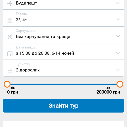
Будапешт
Готель
3*, 4*
Харчування
Без харчування та краще
Дата виїзду
з 15.08 до 26.08
,
6-14 ночей
Туристів
2 дорослих
від
до
0
грн
200000
грн
Знайти тур