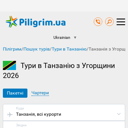
Ukrainian
▼
Пілігрим
/
Пошук турів
/
Тури в Танзанію
/
Танзанія з Угорщ
Тури в Танзанію з Угорщини
2026
Чартери
Пакетні
Куди
Танзанія
, всі курорти
Звідки