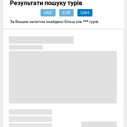
Результати пошуку турів
USD
EUR
UAH
За Вашим запитом знайдено більш ніж
***
турів