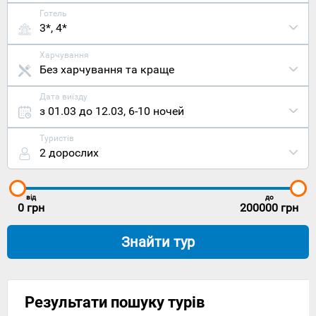
Готель
3*, 4*
Харчування
Без харчування та краще
Дата виїзду
з 01.03 до 12.03
,
6-10 ночей
Туристів
2 дорослих
від
до
0
грн
200000
грн
Знайти тур
Результати пошуку турів