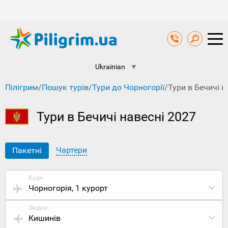
Ukrainian
▼
Пілігрим
/
Пошук турів
/
Тури до Чорногорії
/
Тури в Бечичі н
Тури в Бечичі навесні 2027
Чартери
Пакетні
Куди
Чорногорія
, 1 курорт
Звідки
Кишинів