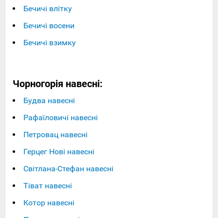
Бечичі влітку
Бечичі восени
Бечичі взимку
Чорногорія навесні:
Будва навесні
Рафаїловичі навесні
Петровац навесні
Герцег Нові навесні
Світлана-Стефан навесні
Тіват навесні
Котор навесні