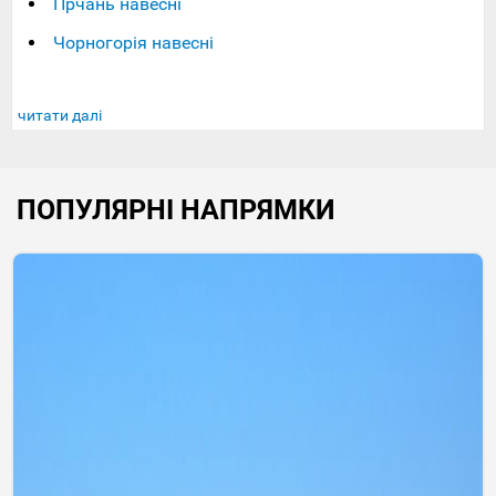
Прчань навесні
Чорногорія навесні
читати далі
ПОПУЛЯРНІ НАПРЯМКИ