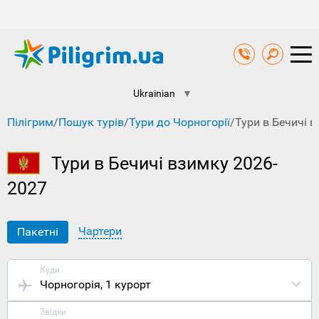
Ukrainian
▼
Пілігрим
/
Пошук турів
/
Тури до Чорногорії
/
Тури в Бечичі 
Тури в Бечичі взимку 2026-
2027
Чартери
Пакетні
Куди
Чорногорія
, 1 курорт
Звідки