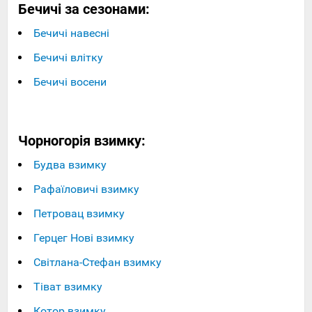
Бечичі за сезонами:
Бечичі навесні
Бечичі влітку
Бечичі восени
Чорногорія взимку:
Будва взимку
Рафаїловичі взимку
Петровац взимку
Герцег Нові взимку
Світлана-Стефан взимку
Тіват взимку
Котор взимку