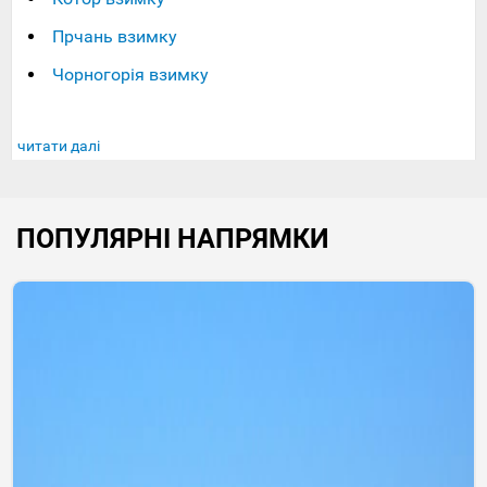
Прчань взимку
Чорногорія взимку
читати далі
ПОПУЛЯРНІ НАПРЯМКИ