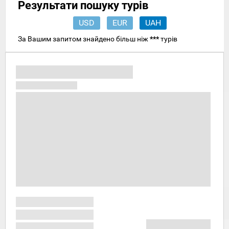
Результати пошуку турів
USD
EUR
UAH
За Вашим запитом знайдено більш ніж
***
турів