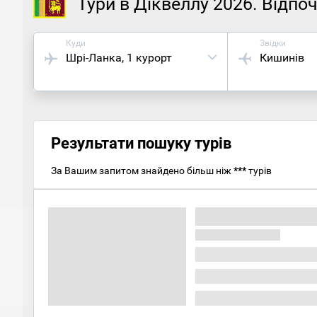
Тури в Діквеллу 2026. Відпоч
Куди
Звідки
Шрі-Ланка
, 1 курорт
Кишинів
Результати пошуку турів
За Вашим запитом знайдено більш ніж
***
турів