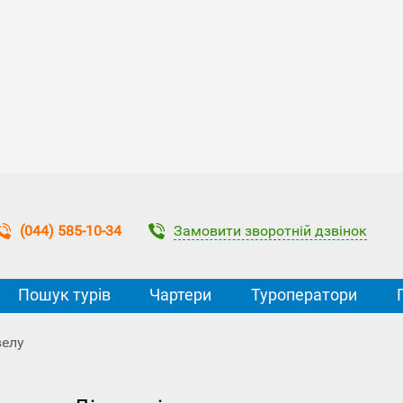
Замовити зворотній дзвінок
(044) 585-10-34
Пошук турів
Чартери
Туроператори
велу