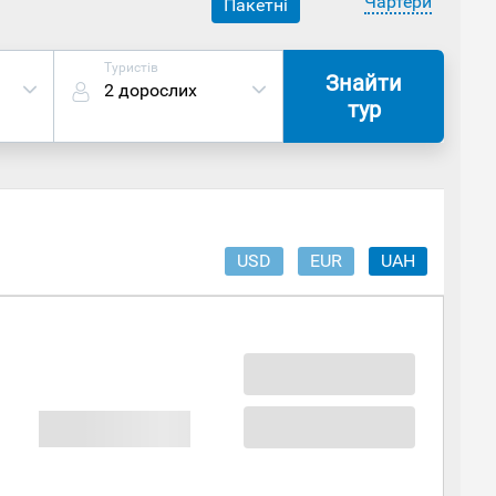
Чартери
Пакетні
Туристів
Знайти
2 дорослих
тур
USD
EUR
UAH