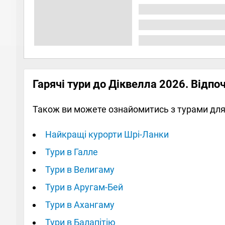
Гарячі тури до Діквелла 2026. Відпо
Також ви можете ознайомитись з турами для 
Найкращі курорти Шрі-Ланки
Тури в Галле
Тури в Велигаму
Тури в Аругам-Бей
Тури в Ахангаму
Тури в Балапітію