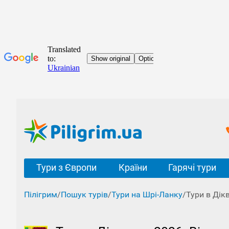
Тури з Європи
Країни
Гарячі тури
Пілігрим
/
Пошук турів
/
Тури на Шрі-Ланку
/
Тури в Дік