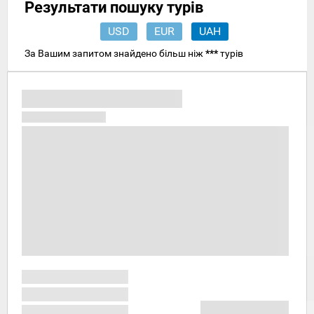
Результати пошуку турів
USD
EUR
UAH
За Вашим запитом знайдено більш ніж
***
турів