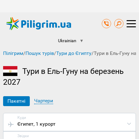
Ukrainian
▼
Пілігрим
/
Пошук турів
/
Тури до Єгипту
/
Тури в Ель-Гуну на
Тури в Ель-Гуну на березень
2027
Чартери
Пакетні
Куди
Єгипет
, 1 курорт
Звідки