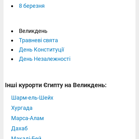
8 березня
Великдень
Травневі свята
День Конституції
День Незалежності
Інші курорти Єгипту на Великдень:
Шарм-ель-Шейх
Хургада
Марса-Алам
Дахаб
Макаді-Бей