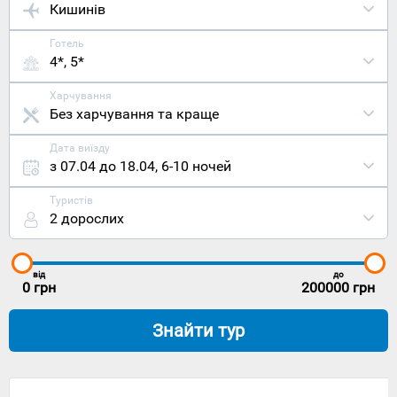
Кишинів
Готель
4*, 5*
Харчування
Без харчування та краще
Дата виїзду
з 07.04 до 18.04
,
6-10 ночей
Туристів
2 дорослих
від
до
0
грн
200000
грн
Знайти тур