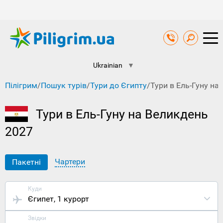
Ukrainian
▼
Пілігрим
/
Пошук турів
/
Тури до Єгипту
/
Тури в Ель-Гуну на
Тури в Ель-Гуну на Великдень
2027
Чартери
Пакетні
Куди
Єгипет
, 1 курорт
Звідки