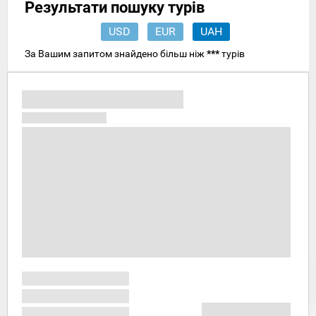
Результати пошуку турів
USD
EUR
UAH
За Вашим запитом знайдено більш ніж
***
турів