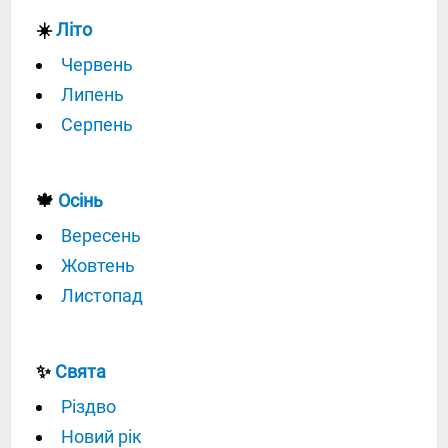
☀️
Літо
Червень
Липень
Серпень
🍁
Осінь
Вересень
Жовтень
Листопад
✨
Свята
Різдво
Новий рік