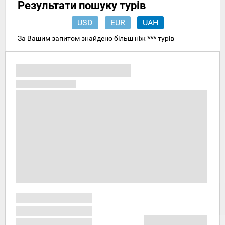
Результати пошуку турів
USD
EUR
UAH
За Вашим запитом знайдено більш ніж
***
турів