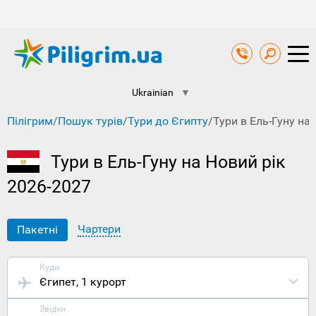
Ukrainian
▼
Пілігрим
/
Пошук турів
/
Тури до Єгипту
/
Тури в Ель-Гуну на 
Тури в Ель-Гуну на Новий рік
2026-2027
Чартери
Пакетні
Куди
Єгипет
, 1 курорт
Звідки