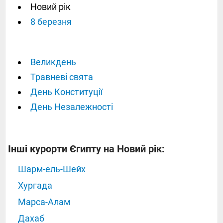
Новий рік
8 березня
Великдень
Травневі свята
День Конституції
День Незалежності
Інші курорти Єгипту на Новий рік:
Шарм-ель-Шейх
Хургада
Марса-Алам
Дахаб