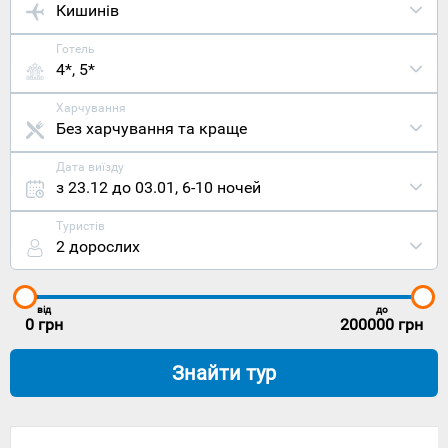
Кишинів
Готель
4*, 5*
Харчування
Без харчування та краще
Дата виїзду
з 23.12 до 03.01
,
6-10 ночей
Туристів
2 дорослих
від
до
0
грн
200000
грн
Знайти тур