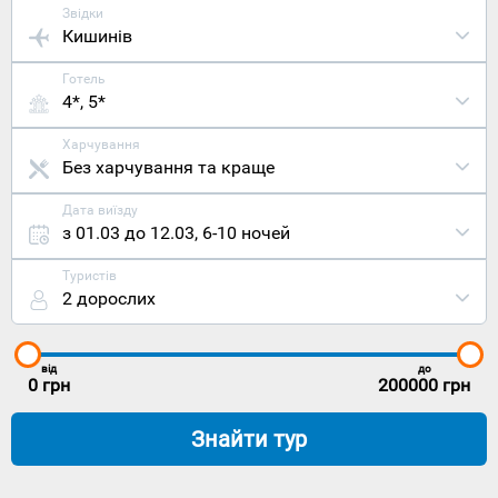
Звідки
Кишинів
Готель
4*, 5*
Харчування
Без харчування та краще
Дата виїзду
з 01.03 до 12.03
,
6-10 ночей
Туристів
2 дорослих
від
до
0
грн
200000
грн
Знайти тур