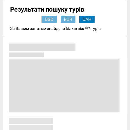
Результати пошуку турів
USD
EUR
UAH
За Вашим запитом знайдено більш ніж
***
турів