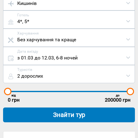
Кишинів
Готель
4*, 5*
Харчування
Без харчування та краще
Дата виїзду
з 01.03 до 12.03
,
6-8 ночей
Туристів
2 дорослих
від
до
0
грн
200000
грн
Знайти тур