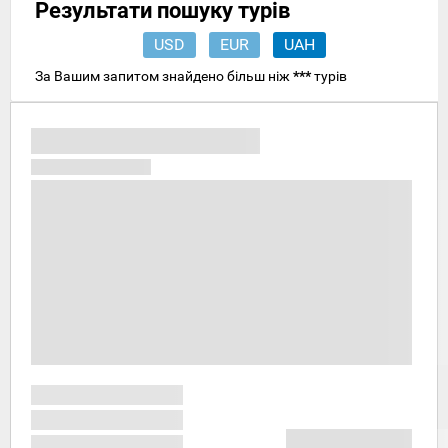
Результати пошуку турів
USD
EUR
UAH
За Вашим запитом знайдено більш ніж
***
турів