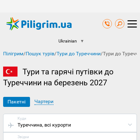
Ukrainian
▼
Пілігрим
/
Пошук турів
/
Тури до Туреччини
/
Тури до Туречч
Тури та гарячі путівки до
Туреччини на березень 2027
Чартери
Пакетні
Куди
Туреччина
, всі курорти
Звідки