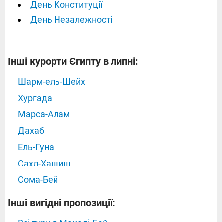
День Конституції
День Незалежності
Інші курорти Єгипту в липні:
Шарм-ель-Шейх
Хургада
Марса-Алам
Дахаб
Ель-Гуна
Сахл-Хашиш
Сома-Бей
Інші вигідні пропозиції: