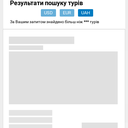
Результати пошуку турів
USD
EUR
UAH
За Вашим запитом знайдено більш ніж
***
турів