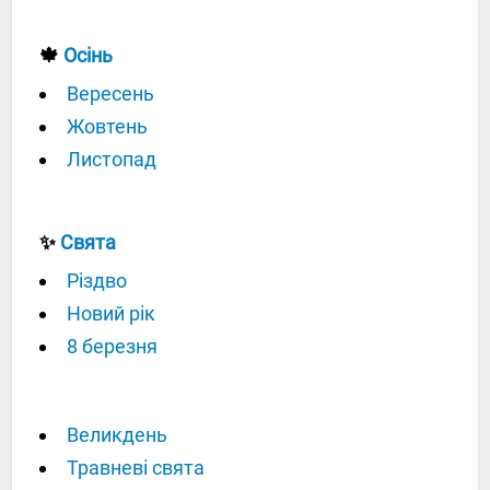
🍁
Осінь
Вересень
Жовтень
Листопад
✨
Свята
Різдво
Новий рік
8 березня
Великдень
Травневі свята