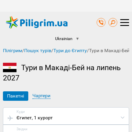
Ukrainian
▼
Пілігрим
/
Пошук турів
/
Тури до Єгипту
/
Тури в Макаді-Бей 
Тури в Макаді-Бей на липень
2027
Чартери
Пакетні
Куди
Єгипет
, 1 курорт
Звідки