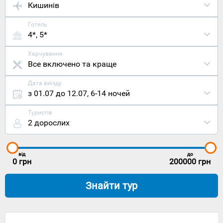
Кишинів
Готель
4*, 5*
Харчування
Все включено та краще
Дата виїзду
з 01.07 до 12.07
,
6-14 ночей
Туристів
2 дорослих
від
до
0
грн
200000
грн
Знайти тур