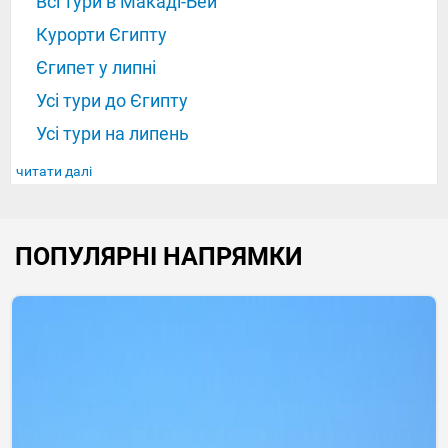
Всі тури в Макаді-Бей
Курорти Єгипту
Єгипет у липні
Усі тури до Єгипту
Усі тури на липень
читати далі
ПОПУЛЯРНІ НАПРЯМКИ