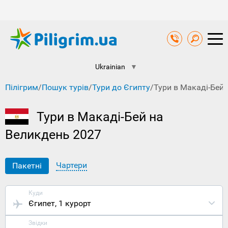
Ukrainian
▼
Пілігрим
/
Пошук турів
/
Тури до Єгипту
/
Тури в Макаді-Бей
Тури в Макаді-Бей на
Великдень 2027
Чартери
Пакетні
Куди
Єгипет
, 1 курорт
Звідки