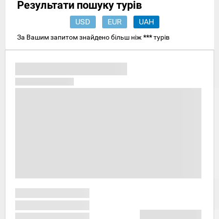
Результати пошуку турів
USD
EUR
UAH
За Вашим запитом знайдено більш ніж
***
турів