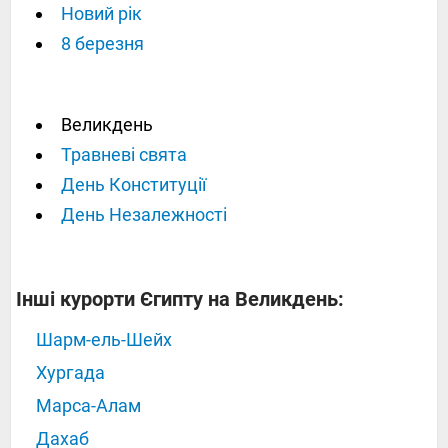
Новий рік
8 березня
Великдень
Травневі свята
День Конституції
День Незалежності
Інші курорти Єгипту на Великдень:
Шарм-ель-Шейх
Хургада
Марса-Алам
Дахаб