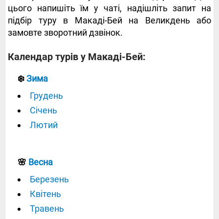
цього напишіть їм у чаті, надішліть запит на
підбір туру в Макаді-Бей на Великдень або
замовте зворотний дзвінок.
Календар турів у Макаді-Бей:
❄️
Зима
Грудень
Січень
Лютий
🌸
Весна
Березень
Квітень
Травень