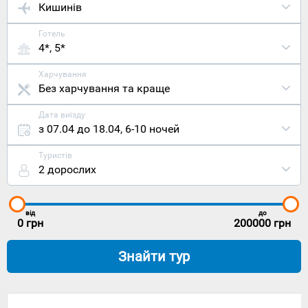
Кишинів
Готель
4*, 5*
Харчування
Без харчування та краще
Дата виїзду
з 07.04 до 18.04
,
6-10 ночей
Туристів
2 дорослих
від
до
0
грн
200000
грн
Знайти тур