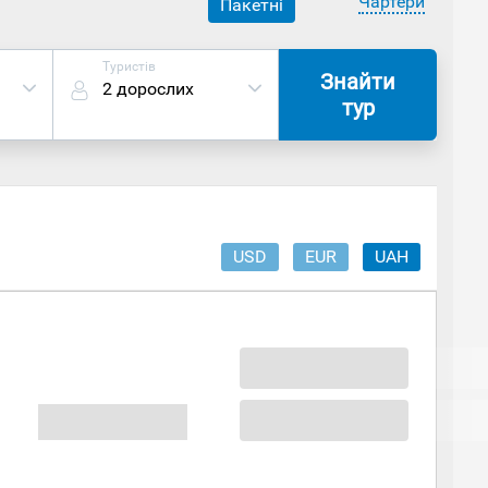
Чартери
Пакетні
Туристів
Знайти
2 дорослих
тур
USD
EUR
UAH