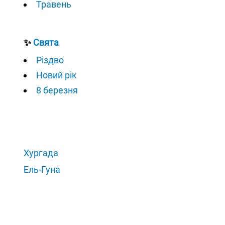
Травень
✨
Свята
Різдво
Новий рік
8 березня
Хургада
Ель-Гуна