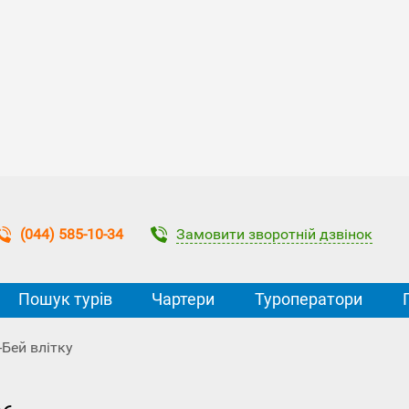
Замовити зворотній дзвінок
(044) 585-10-34
Пошук турів
Чартери
Туроператори
-Бей влітку