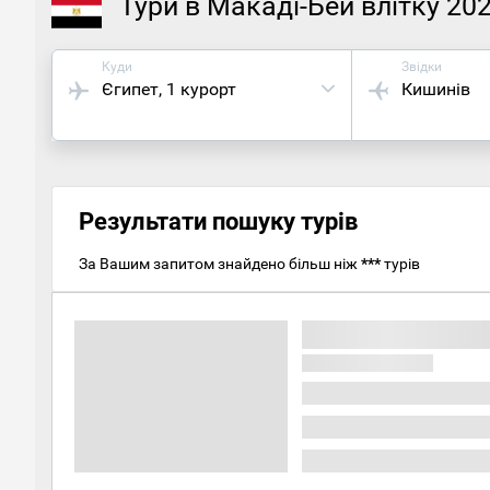
Тури в Макаді-Бей влітку 20
Куди
Звідки
Єгипет
, 1 курорт
Кишинів
Результати пошуку турів
За Вашим запитом знайдено більш ніж
***
турів