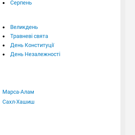
Серпень
Великдень
Травневі свята
День Конституції
День Незалежності
Марса-Алам
Сахл-Хашиш