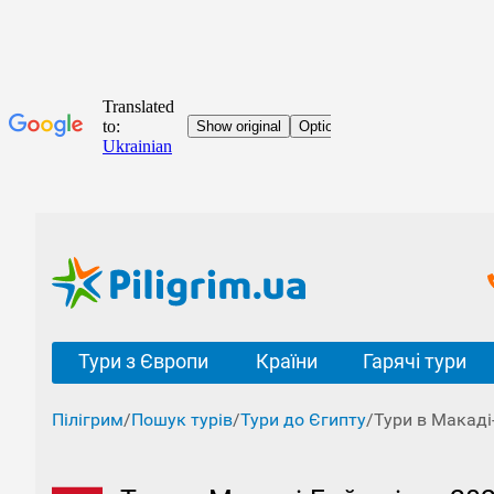
Тури з Європи
Країни
Гарячі тури
Пілігрим
/
Пошук турів
/
Тури до Єгипту
/
Тури в Макаді