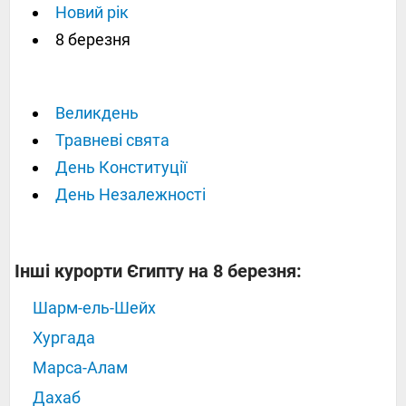
Новий рік
8 березня
Великдень
Травневі свята
День Конституції
День Незалежності
Інші курорти Єгипту на 8 березня:
Шарм-ель-Шейх
Хургада
Марса-Алам
Дахаб