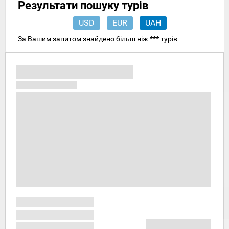
Результати пошуку турів
USD
EUR
UAH
За Вашим запитом знайдено більш ніж
***
турів