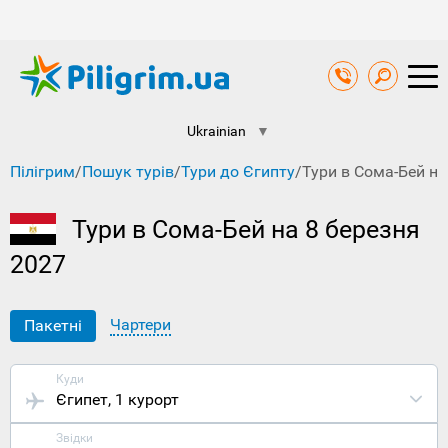
Ukrainian
▼
Пілігрим
/
Пошук турів
/
Тури до Єгипту
/
Тури в Сома-Бей на
Тури в Сома-Бей на 8 березня
2027
Чартери
Пакетні
Куди
Єгипет
, 1 курорт
Звідки