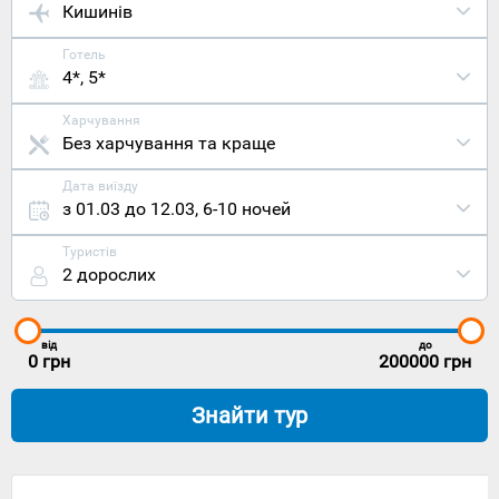
Кишинів
Готель
4*, 5*
Харчування
Без харчування та краще
Дата виїзду
з 01.03 до 12.03
,
6-10 ночей
Туристів
2 дорослих
від
до
0
грн
200000
грн
Знайти тур