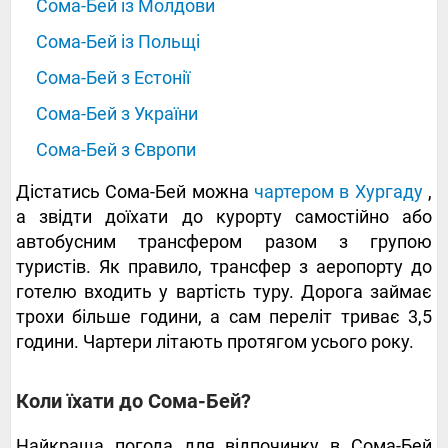
Сома-Бей із Молдови
Сома-Бей із Польщі
Сома-Бей з Естонії
Сома-Бей з України
Сома-Бей з Європи
Дістатись Сома-Бей можна
чартером в Хургаду
,
а звідти доїхати до курорту самостійно або
автобусним трансфером разом з групою
туристів. Як правило, трансфер з аеропорту до
готелю входить у вартість туру. Дорога займає
трохи більше години, а сам переліт триває 3,5
години. Чартери літають протягом усього року.
‍‍‍‍‍Коли їхати до Сома-Бей?
Найкраща погода для відпочинку в Сома-Бей