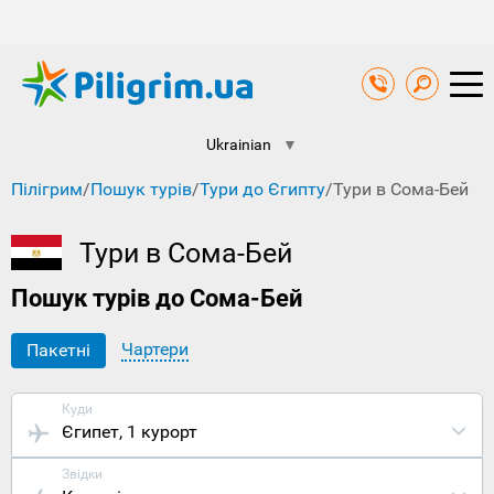
Ukrainian
▼
Пілігрим
/
Пошук турів
/
Тури до Єгипту
/
Тури в Сома-Бей
Тури в Сома-Бей
Пошук турів до Сома-Бей
Чартери
Пакетні
Куди
Єгипет
, 1 курорт
Звідки