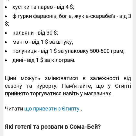
хустки та парео - від 4 $;
фігурки фараонів, богів, жуків-скарабеїв - від 3
$;
кальяни - від 30 $;
манго - від 1 $ за штуку;
полуниця - від 1 $ за упаковку 500-600 грам;
дині - від 1 $ за кілограм.
Ціни можуть змінюватися в залежності від
сезону та курорту. Пам'ятайте, що у Єгипті
прийнято торгуватися навіть у магазинах.
Читати
що привезти з Єгипту
.
Які готелі та розваги в Сома-Бей?