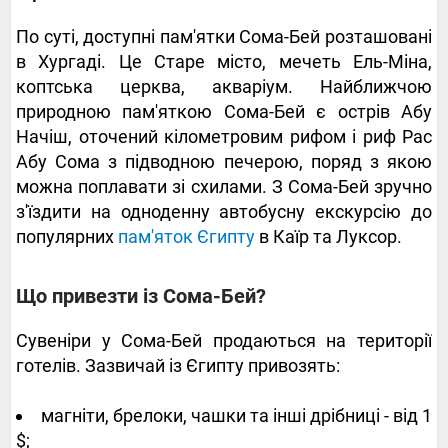
По суті, доступні пам'ятки Сома-Бей розташовані
в Хургаді. Це Старе місто, мечеть Ель-Міна,
коптська церква, акваріум. Найближчою
природною пам'яткою Сома-Бей є острів Абу
Начіш, оточений кілометровим рифом і риф Рас
Абу Сома з підводною печерою, поряд з якою
можна поплавати зі схилами. З Сома-Бей зручно
з'їздити на одноденну автобусну екскурсію до
популярних
пам'яток Єгипту
в Каїр та Луксор.
Що привезти із Сома-Бей?
Сувеніри у Сома-Бей продаються на території
готелів. Зазвичай із Єгипту привозять:
магніти, брелоки, чашки та інші дрібниці - від 1
$;