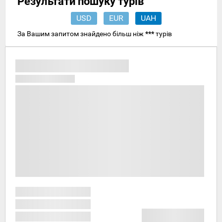
Результати пошуку турів
USD
EUR
UAH
За Вашим запитом знайдено більш ніж
***
турів