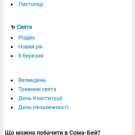
Листопад
✨
Свята
Різдво
Новий рік
8 березня
Великдень
Травневі свята
День Конституції
День Незалежності
Що можна побачити в Сома-Бей?