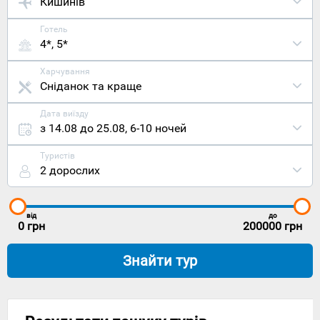
Кишинів
Готель
4*, 5*
Харчування
Сніданок та краще
Дата виїзду
з 14.08 до 25.08
,
6-10 ночей
Туристів
2 дорослих
від
до
0
грн
200000
грн
Знайти тур