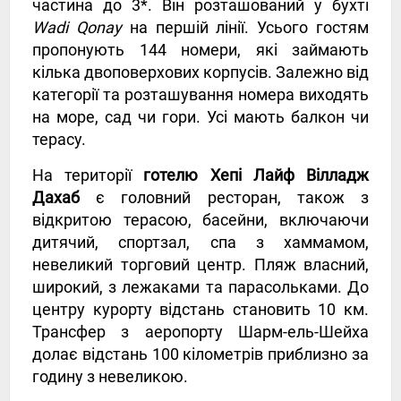
частина до 3*. Він розташований у бухті
Wadi Qonay
на першій лінії. Усього гостям
пропонують 144 номери, які займають
кілька двоповерхових корпусів. Залежно від
категорії та розташування номера виходять
на море, сад чи гори. Усі мають балкон чи
терасу.
На території
готелю Хепі Лайф Вілладж
Дахаб
є головний ресторан, також з
відкритою терасою, басейни, включаючи
дитячий, спортзал, спа з хаммамом,
невеликий торговий центр. Пляж власний,
широкий, з лежаками та парасольками. До
центру курорту відстань становить 10 км.
Трансфер з аеропорту Шарм-ель-Шейха
долає відстань 100 кілометрів приблизно за
годину з невеликою.