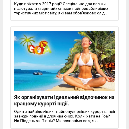
світу 2017 (частина 1)
Куди поїхати у 2017 році? Спеціально для вас ми
підготували «гарячий» список найпривабливіших
туристичних міст світу, які вам обов'язково слід
відвідати.
Як організувати ідеальний відпочинок на
кращому курорті Індії.
Один з найвідоміших і найпопулярніших курортів Індії
завжди повний відпочиваючих. Коли їхати на Гоа?
На Південь чи Північ? Ми розповімо вам, як
організувати свій відпочинок