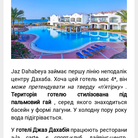
Jaz Dahabeya займає першу лінію неподалік
центру Дахаба. Хоча цей готель має 4*, він
може претендувати на тверду «п'ятірку»
.
Територія готелю стилізована під
пальмовий гай
, серед якого знаходиться
басейн у формі лагуни. У холодну пору року
вода підігрівається.
У
готелі Джаз Дахабія
працюють ресторани
a-la carte, є спорт-клуб, дайвінг-центр,