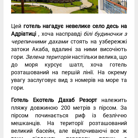
Цей
готель нагадує невелике село десь на
Адріатиці
, хоча насправді
білі будиночки з
черепичними дахами
стоять на узбережжі
затоки Акаба, вдалині за ними височіють
гори.
Зелена територія
настільки велика, що
до моря курсує шатл, хоча готель
розташований на першій лінії. На окрему
увагу заслуговує вид з номерів на море та
гори.
Готель Екотель Дахаб Резорт
належить
пляжу довжиною 200 метрів з пірсом. За
пірсом починається риф із безліччю
мешканців. На території розташований
великий басейн, але відпочиваючі все ж