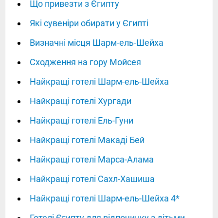
Що привезти з Єгипту
Які сувеніри обирати у Єгипті
Визначні місця Шарм-ель-Шейха
Сходження на гору Мойсея
Найкращі готелі Шарм-ель-Шейха
Найкращі готелі Хургади
Найкращі готелі Ель-Гуни
Найкращі готелі Макаді Бей
Найкращі готелі Марса-Алама
Найкращі готелі Сахл-Хашиша
Найкращі готелі Шарм-ель-Шейха 4*
Готелі Єгипту для відпочинку з дітьми