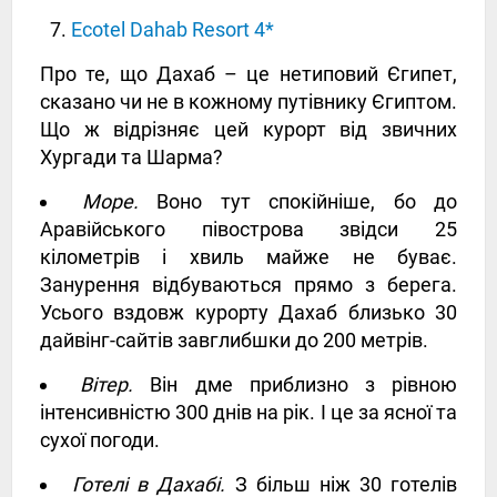
Ecotel Dahab Resort 4*
Про те, що Дахаб – це нетиповий Єгипет,
сказано чи не в кожному путівнику Єгиптом.
Що ж відрізняє цей курорт від звичних
Хургади та Шарма?
Море.
Воно тут спокійніше, бо до
Аравійського півострова звідси 25
кілометрів і хвиль майже не буває.
Занурення відбуваються прямо з берега.
Усього вздовж курорту Дахаб близько 30
дайвінг-сайтів завглибшки до 200 метрів.
Вітер.
Він дме приблизно з рівною
інтенсивністю 300 днів на рік. І це за ясної та
сухої погоди.
Готелі в Дахабі.
З більш ніж 30 готелів