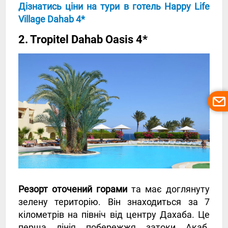
Дізнатись ціни на тури в готель Happy Life
Village Dahab 4*
2. Tropitel Dahab Oasis 4*
Резорт оточений горами
та має доглянуту
зелену територію. Він знаходиться за 7
кілометрів на північ від центру Дахаба. Це
перша лінія побережжя затоки Акаб.