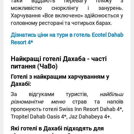
таки віддають перевагу пляжу з
можливістю снорклінгу і занурень.
Харчування «Все включено» здійснюється у
головному ресторані та чотирьох барах.
Дізнатись ціни на тури в готель Ecotel Dahab
Resort 4*
Найкращі готелі Дахаба - часті
питання (ЧаВо)
Готелі з найкращим харчуванням у
Дахабі:
За відгуками туристів,
найбільш
різноманітне меню
страв та напоїв
пропонують готелі Swiss Inn Resort Dahab 4*,
Tropitel Dahab Oasis 4*, Jaz Dahabeya 4+.
Які готелі в Дахабі підходять для