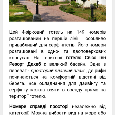
Цей 4-зірковий готель на 149 номерів
розташований на першій лінії і особливо
привабливий для серфінгістів. Його номери
розташовані в одно- та двоповерхових
корпусах. На території
готелю Свісс Інн
Резорт Дахаб
є великий басейн. Одна з
переваг -
просторий власний пляж
, де рифи
починаються на комфортній відстані від
берега. Все обладнання для дайвінгу та
серфінгу можна взяти в оренду прямо на
території готелю.
Номери справді просторі
незалежно від
категорії. Можна вибрати вид на море або