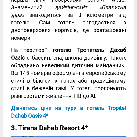
Знаменитий
дайвінг-сайт «Блакитна
діра»
знаходиться за 3 кілометри від
готелю. Сам готель складається з
двоповерхових корпусів, де розташовані
номери.
На території
готелю Тропитель Дахаб
Оазіс
є басейн, спа, школа дайвінгу. Також
обладнано невеликий дитячий майданчик.
Всі 145 номерів оформлені в європейському
стилі в біло-синіх тонах або традиційному
стилі в бежевій гамі. У готелі пропонують
різні системи живлення: HB до Al.
Дізнатись ціни на тури в готель Tropitel
Dahab Oasis 4*
3. Tirana Dahab Resort 4*