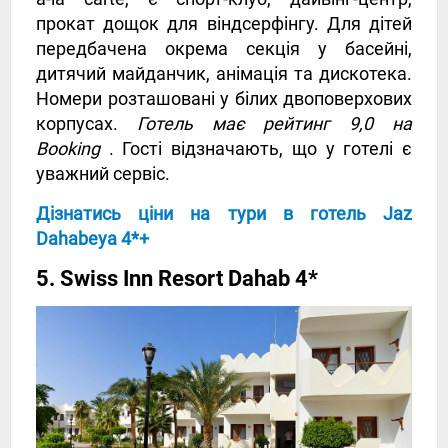
прокат дощок для віндсерфінгу. Для дітей
передбачена окрема секція у басейні,
дитячий майданчик, анімація та дискотека.
Номери розташовані у білих двоповерхових
корпусах.
Готель має рейтинг 9,0 на
Booking
. Гості відзначають, що у готелі є
уважний сервіс.
Дізнатись ціни на тури в готель Jaz
Dahabeya 4*+
5. Swiss Inn Resort Dahab 4*