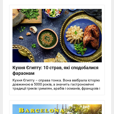
Кухня Єгипту: 10 страв, які сподобалися
фараонам
Кухня Єгипту – справа тонка. Вона ввібрала історію
довжиною в 5000 років, а значить гастрономічні
традиції греків і римлян, арабів і османів, французів і