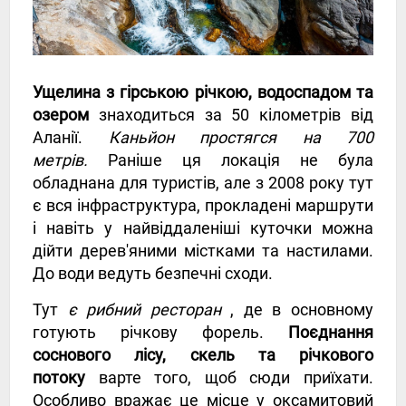
Ущелина з гірською річкою, водоспадом та
озером
знаходиться за 50 кілометрів від
Аланії.
Каньйон простягся на 700
метрів.
Раніше ця локація не була
обладнана для туристів, але з 2008 року тут
є вся інфраструктура, прокладені маршрути
і навіть у найвіддаленіші куточки можна
дійти дерев'яними містками та настилами.
До води ведуть безпечні сходи.
Тут
є рибний ресторан
, де в основному
готують річкову форель.
Поєднання
соснового лісу, скель та річкового
потоку
варте того, щоб сюди приїхати.
Особливо вражає це місце у оксамитовий