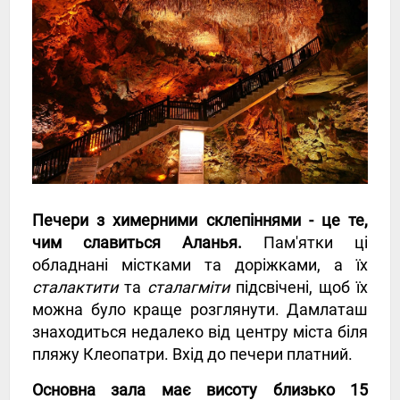
Печери з химерними склепіннями - це те,
чим славиться Аланья.
Пам'ятки ці
обладнані містками та доріжками, а їх
сталактити
та
сталагміти
підсвічені, щоб їх
можна було краще розглянути. Дамлаташ
знаходиться недалеко від центру міста біля
пляжу Клеопатри. Вхід до печери платний.
Основна зала має висоту близько 15