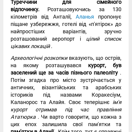
Туреччини для сімейного
відпочинку.
Розташовуючись за 130
кілометрів від Анталії,
Аланья
пропонує
піщане узбережжя, готелі від «п'ятірок» до
найпростіших варіантів, зручно
розташований аеропорт і
цілий список
цікавих локацій
.
Археологічні розкопки
вказують, що острів,
на якому розташувався
курорт, був
заселений ще за часів пізнього палеоліту
.
Потім згадка про місто зустрічається у
античних, візантійських та арабських
істориків під назвами Коракесіум,
Каланорос та Алайя. Своє теперішнє
ім'я
курорт отримав під час правління
Ататюрка
. Чи варто говорити, що кожна з
цих епох залишила свої пам'ятки та
пам'ятки в Аланії
. Крім того, тут є справжні