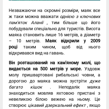
Незважаючи на скромні розміри, маяк все
ж таки можна вважати
однією з ключових
пам'яток Аланії
, тим більше що його
побудували спеціально для туристів. Висота
маяка становить лише 16 метрів, а діаметр
– 10 метрів.
Маяк відкрили у 2009
році
таким чином, щоб від нього
відкривався вид на гавань.
Він розташований на кам'яному молі, що
видається на 500 метрів у море.
Уздовж
молу пришвартовані рибальські човни, а
дорогою до маяка можна зустріти
дуже
багато кішок
. Неподалік маяка
знаходиться мовляв яхтовою пристані з
невеликою білою вежею на ньому. Це
створює
цікавий дзеркальний ефект
, якщо