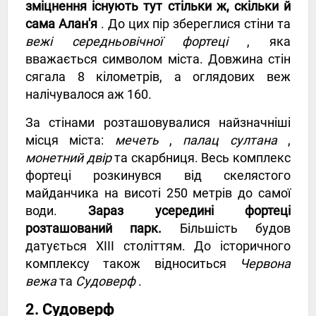
зміцнення існують тут стільки ж, скільки й
сама Алан'я
. До цих пір збереглися стіни та
вежі середньовічної фортеці
, яка
вважається символом міста. Довжина стін
сягала 8 кілометрів, а оглядових веж
налічувалося аж 160.
За стінами розташовувалися найзначніші
місця міста:
мечеть
,
палац султана
,
монетний двір
та скарбниця. Весь комплекс
фортеці розкинувся від скелястого
майданчика на висоті 250 метрів до самої
води.
Зараз усередині фортеці
розташований парк.
Більшість будов
датується XIII століттям. До історичного
комплексу також відноситься
Червона
вежа
та
Судоверф
.
2. Судоверф