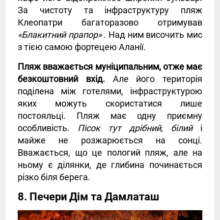
За чистоту та інфраструктуру пляж
Клеопатри багаторазово отримував
«Блакитний прапор»
. Над ним височить мис
з тією самою фортецею Аланії.
Пляж вважається муніципальним, отже має
безкоштовний вхід.
Але його територія
поділена між готелями, інфраструктурою
яких можуть скористатися лише
постояльці. Пляж має одну приємну
особливість.
Пісок тут дрібний, білий
і
майже не розжарюється на сонці.
Вважається, що це пологий пляж, але на
ньому є ділянки, де глибина починається
різко біля берега.
8. Печери Дім та Дамлаташ