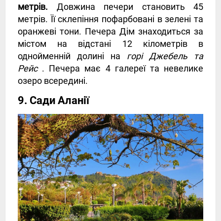
метрів.
Довжина печери становить 45
метрів. Її склепіння пофарбовані в зелені та
оранжеві тони. Печера Дім знаходиться за
містом на відстані 12 кілометрів в
однойменній долині на
горі Джебель та
Рейс
. Печера має 4 галереї та невелике
озеро всередині.
9. Сади Аланії