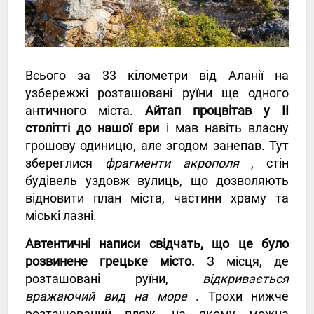
Всього за 33 кілометри від Аланії на
узбережжі розташовані руїни ще одного
античного міста.
Айтап процвітав у II
столітті до нашої ери
і мав навіть власну
грошову одиницю, але згодом занепав. Тут
збереглися
фрагменти акрополя
, стін
будівель уздовж вулиць, що дозволяють
відновити план міста, частини храму та
міські лазні.
Автентичні написи свідчать, що це було
розвинене грецьке місто.
З місця, де
розташовані руїни,
відкривається
вражаючий вид на море
. Трохи нижче
розташований пляж, на якому можна