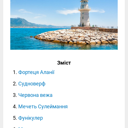
Зміст
Фортеця Аланії
Судноверф
Червона вежа
Мечеть Сулеймання
Фунікулер