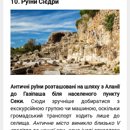
10. Руїни Сієдри
Античні руїни розташовані на шляху з Аланії
до Газіпаша біля населеного пункту
Секи.
Сюди зручніше добиратися з
екскурсійною групою чи машиною, оскільки
громадський транспорт ходить лише до
селища.
Античне місто виникло близько V