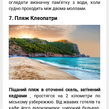
оглядати визначну пам'ятку з води, коли
судно проходить між двома моллами.
7. Пляж Клеопатри
Піщаний пляж в оточенні скель, затінений
кедрами
, простягся на 2 кілометри по
міському узбережжю. Від жвавих готелів та
кафе його відокремлює широкий бульвар.