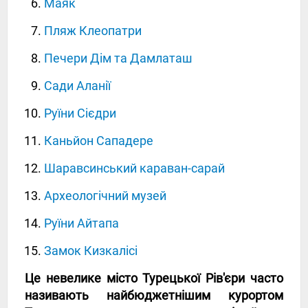
Маяк
Пляж Клеопатри
Печери Дім та Дамлаташ
Сади Аланії
Руїни Сієдри
Каньйон Сападере
Шаравсинський караван-сарай
Археологічний музей
Руїни Айтапа
Замок Кизкалісі
Це невелике місто Турецької Рів'єри часто
називають найбюджетнішим курортом