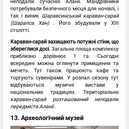
неподалік сучасної Аланії. Мандрівники
потребували безпечного місця для ночівлі, і
так і виник
Шаравсинський караван-сарай
(Шарапса Хан)
. Його збудували у XIII
столітті.
Караван-сарай захищають потужні стіни, що
збереглися досі.
Загальна площа комплексу
приблизно дорівнює 1 га. Сьогодні
всередині можна оглянути приміщення та
мечеть. Тут також працюють кафе та
торгують сувенірами. У розпал сезону тут
відбуваються музичні вистави у
національних традиціях. Територіально
караван-сарай розташований неподалік
передмістя Аланії
.
13. Археологічний музей