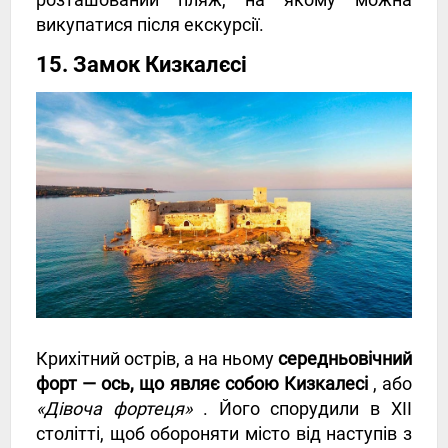
викупатися після екскурсії.
15. Замок Кизкалєсі
Крихітний острів, а на ньому
середньовічний
форт — ось, що являє собою Кизкалесі
, або
«Дівоча фортеця»
. Його спорудили в XII
столітті, щоб обороняти місто від наступів з