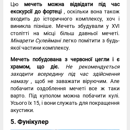
Цю
мечеть можна відвідати під час
екскурсії до фортеці
, оскільки вона також
входить до історичного комплексу, хоч і
виникла пізніше. Мечеть збудували у XVI
столітті на місці більш давньої мечеті.
Мінарети Сулеймані
легко помітити з будь-
якої частини комплексу.
Мечеть побудована з червоної цегли і є
храмом, що діє.
Не рекомендується
заходити всередину під час здійснення
намазу
, щоб не заважати віруючим. Але
побачити оздоблення мечеті все ж таки
варто. Під куполом можна побачити кулі.
Усього їх 15, і вони служать для покращення
акустики.
5. Фунікулер