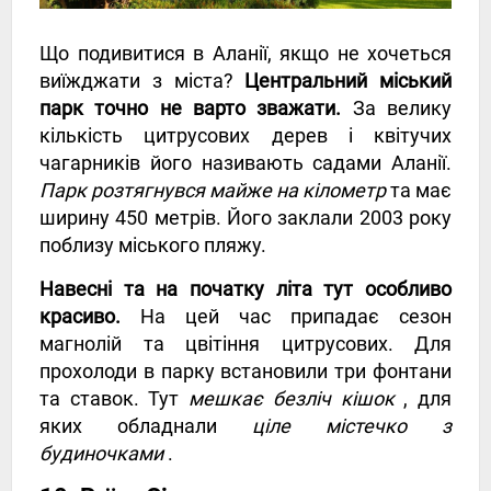
Що подивитися в Аланії, якщо не хочеться
виїжджати з міста?
Центральний міський
парк точно не варто зважати.
За велику
кількість цитрусових дерев і квітучих
чагарників його називають садами Аланії.
Парк розтягнувся майже на кілометр
та має
ширину 450 метрів. Його заклали 2003 року
поблизу міського пляжу.
Навесні та на початку літа тут особливо
красиво.
На цей час припадає сезон
магнолій та цвітіння цитрусових. Для
прохолоди в парку встановили три фонтани
та ставок. Тут
мешкає безліч кішок
, для
яких обладнали
ціле містечко з
будиночками
.