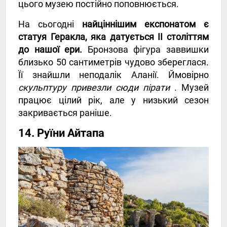
цього музею постійно поповнюється.
На сьогодні
найціннішим експонатом є
статуя Геракла, яка датується ІІ століттям
до нашої ери.
Бронзова фігура заввишки
близько 50 сантиметрів чудово збереглася.
Її знайшли неподалік Аланії. Ймовірно
скульптуру привезли сюди пірати
. Музей
працює цілий рік, але у низький сезон
закривається раніше.
14. Руїни Айтапа