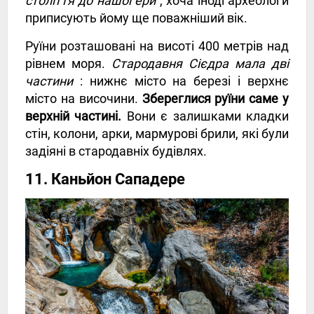
століття до нашої ери
, хоча іноді археологи
приписують йому ще поважніший вік.
Руїни розташовані на висоті 400 метрів над
рівнем моря.
Стародавня Сієдра мала дві
частини
: нижнє місто на березі і верхнє
місто на височини.
Збереглися руїни саме у
верхній частині.
Вони є залишками кладки
стін, колони, арки, мармурові брили, які були
задіяні в стародавніх будівлях.
11. Каньйон Сападере