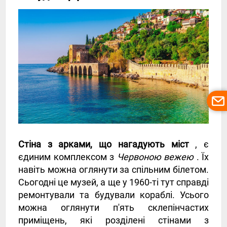
Стіна з арками, що нагадують міст
, є
єдиним комплексом з
Червоною вежею
. Їх
навіть можна оглянути за спільним білетом.
Сьогодні це музей, а ще у 1960-ті тут справді
ремонтували та будували кораблі. Усього
можна оглянути п'ять склепінчастих
приміщень, які розділені стінами з