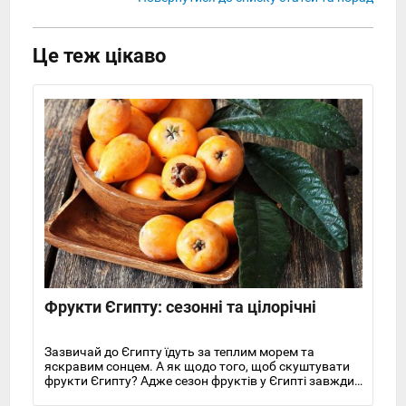
Це теж цікаво
Фрукти Єгипту: сезонні та цілорічні
Зазвичай до Єгипту їдуть за теплим морем та
яскравим сонцем. А як щодо того, щоб скуштувати
фрукти Єгипту? Адже сезон фруктів у Єгипті завжди,
головне знати, коли і які плоди дозрівають.