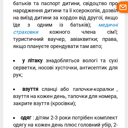
батьків та паспорт дитини, свідоцтво про
народження дитини та її ксерокопія, дозвіл
на виїзд дитини за кордон від другої, якщо
їде з одним із батьків);
медичні
страховки
кожного члена сім'ї;
туристичний ваучер, авіаквитки; права,
якщо плануєте орендувати там авто;
у літаку
знадобляться вологі та сухі
серветки, носові хусточки, антисептик для
рук;
взуття
сланці або
тапочки-коралки
,
взуття на кожен день, тапочки для номера,
закрите взуття (кросівки);
одяг
: дітям 2-3 роки потрібен комплект
одягу на кожен день плюс головний убір, 2-