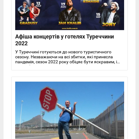
Афіша концертів у готелях Туреччини
2022
У Туреччині готуються до нового туристичного
сезону. Незважаючи на всі збитки, які принесла
пандемія, сезон 2022 року обіцяє бути яскравим, і
готелі будуть конкурувати за кожного гостя. Окрім
сервісу та різноманітного «Все включено» частина
готелів вже оголосили свою концертну програму.
Розважатимуть туристів зірки першої величини,
починаючи з травневих свят.