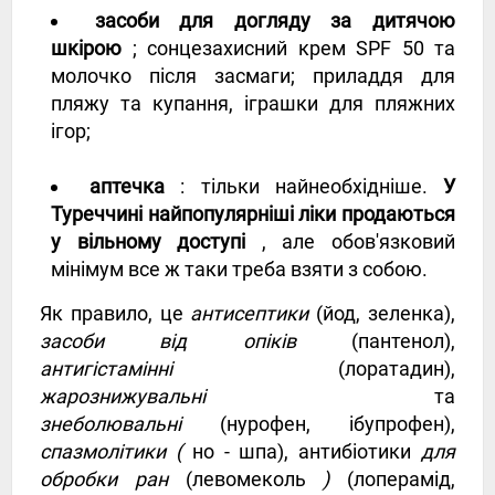
засоби для догляду за дитячою
шкірою
; сонцезахисний крем SPF 50 та
молочко після засмаги; приладдя для
пляжу та купання, іграшки для пляжних
ігор;
аптечка
: тільки найнеобхідніше.
У
Туреччині найпопулярніші ліки продаються
у вільному доступі
, але обов'язковий
мінімум все ж таки треба взяти з собою.
Як правило, це
антисептики
(йод, зеленка),
засоби від опіків
(пантенол),
антигістамінні
(лоратадин),
жарознижувальні
та
знеболювальні
(нурофен, ібупрофен),
спазмолітики
(
но -
шпа),
антибіотики
для
обробки ран
(левомеколь
)
(лоперамід,