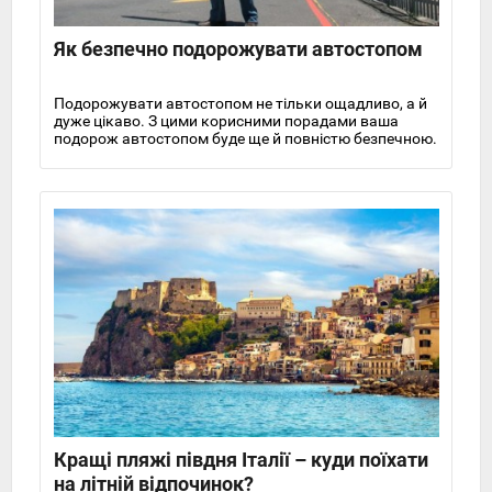
Як безпечно подорожувати автостопом
Подорожувати автостопом не тільки ощадливо, а й
дуже цікаво. З цими корисними порадами ваша
подорож автостопом буде ще й повністю безпечною.
Кращі пляжі півдня Італії – куди поїхати
на літній відпочинок?