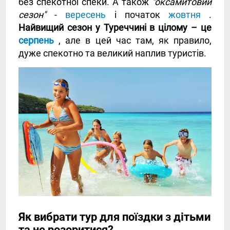
без спекотної спеки. А також
"оксамитовий
сезон"
-
вересень
і початок
жовтня
.
Найвищий сезон у Туреччині в цілому – це
серпень
, але в цей час там, як правило,
дуже спекотно та великий наплив туристів.
Як вибрати тур для поїздки з дітьми
та не розоритися?