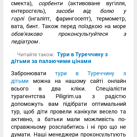
смекта),
сорбенти
(активоване вугілля,
ентеросгель),
засоби від болю у
горлі
(інгаліпт, фарингосепт), термометр,
вата, бинт. Також перед поїздкою на море
обов'язково проконсультуйтеся з
педіатром
.
Тури в Туреччину з
Читайте також:
дітьми за палаючими цінами
Забронювати
тури в Туреччину з
дітьми
можна на нашому сайті онлайн
всього в два кліки. Спеціалісти
турагентства Piligrim.ua з радістю
допоможуть вам підібрати оптимальний
тур, щоб діти провели канікули весело та
активно, а батьки мали можливість по-
справжньому розслабитись і ні про що не
думати. Наші менеджери проконсультують