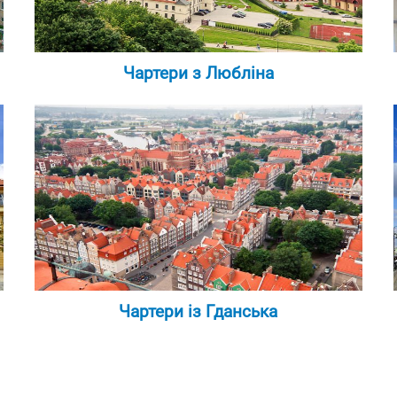
Чартери з Любліна
Чартери із Гданська