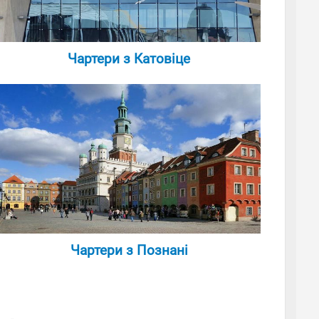
Чартери з Катовіце
Чартери з Познані