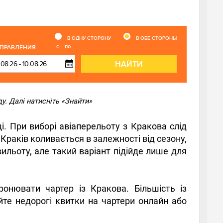
В ОДНУ СТОРОНУ
В ОБЕ СТОРОНЫ
с... по...
ТПРАВЛЕНИЯ
НАЙТИ
у. Далі натисніть «Знайти»
і. При виборі авіаперельоту з Кракова слід
Краків коливається в залежності від сезону,
ильоту, але такий варіант підійде лише для
ронювати чартер із Кракова. Більшість із
те недорогі квитки на чартери онлайн або