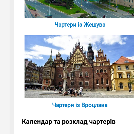
Чартери із Жешува
Чартери із Вроцлава
Календар та розклад чартерів