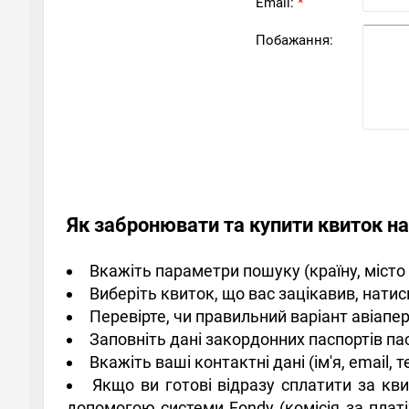
Email:
*
Побажання:
Як забронювати та купити квиток на
Вкажіть параметри пошуку (країну, місто 
Виберіть квиток, що вас зацікавив, нати
Перевірте, чи правильний варіант авіапе
Заповніть дані закордонних паспортів па
Вкажіть ваші контактні дані (ім'я, email,
Якщо ви готові відразу сплатити за кв
допомогою системи Fondy (комісія за платі