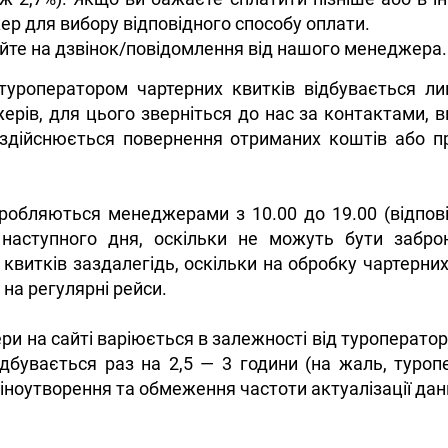
ер для вибору відповідного способу оплати.
йте на дзвінок/повідомлення від нашого менеджера.
туроператором чартерних квитків відбувається ли
ів, для цього зверніться до нас за контактами, вк
 здійснюється повернення отриманих коштів або п
бробляються менеджерами з 10.00 до 19.00 (відпові
 наступного дня, оскільки не можуть бути забро
квитків заздалегідь, оскільки на обробку чартерн
в на регулярні рейси.
ери на сайті варіюється в залежності від туроператор
ідбувається раз на 2,5 — 3 години (на жаль, туро
ноутворення та обмеження частоти актуалізації даних