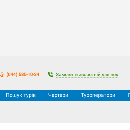
Замовити зворотній дзвінок
(044) 585-10-34
Пошук турів
Чартери
Туроператори