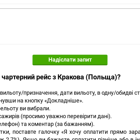
Надіслати запит
 чартерний рейс з Кракова (Польща)?
вильоту/призначення, дати вильоту, в одну/обидві ст
снувши на кнопку «Докладніше».
рельоту ви вибрали.
сажирів (просимо уважно перевірити дані).
 телефон) та коментар (за бажанням).
итки, поставте галочку «Я хочу оплатити прямо зар
ж 2,7%). Якщо ви бажаєте сплатити пізніше або в ін