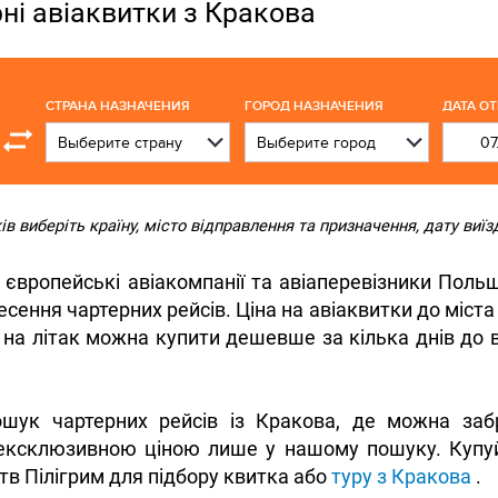
ні авіаквитки з Кракова
СТРАНА НАЗНАЧЕНИЯ
ГОРОД НАЗНАЧЕНИЯ
ДАТА О
 виберіть країну, місто відправлення та призначення, дату виїзд
європейські авіакомпанії та авіаперевізники Польщ
сення чартерних рейсів. Ціна на авіаквитки до міста 
 на літак можна купити дешевше за кілька днів до в
ошук чартерних рейсів із Кракова, де можна заб
ексклюзивною ціною лише у нашому пошуку. Купуй
тв Пілігрим для підбору квитка або
туру з Кракова
.