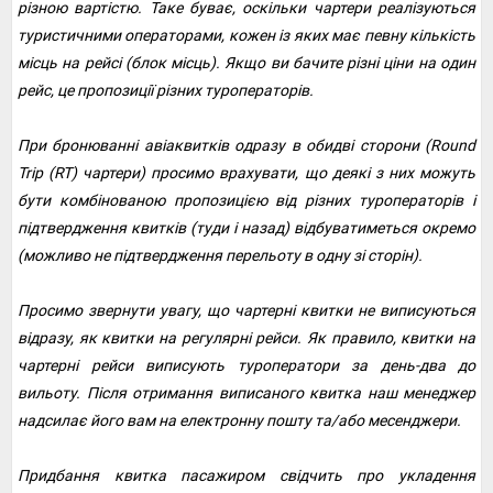
різною вартістю. Таке буває, оскільки чартери реалізуються
туристичними операторами, кожен із яких має певну кількість
місць на рейсі (блок місць). Якщо ви бачите різні ціни на один
рейс, це пропозиції різних туроператорів.
При бронюванні авіаквитків одразу в обидві сторони (Round
Trip (RT) чартери) просимо врахувати, що деякі з них можуть
бути комбінованою пропозицією від різних туроператорів і
підтвердження квитків (туди і назад) відбуватиметься окремо
(можливо не підтвердження перельоту в одну зі сторін).
Просимо звернути увагу, що чартерні квитки не виписуються
відразу, як квитки на регулярні рейси. Як правило, квитки на
чартерні рейси виписують туроператори за день-два до
вильоту. Після отримання виписаного квитка наш менеджер
надсилає його вам на електронну пошту та/або месенджери.
Придбання квитка пасажиром свідчить про укладення