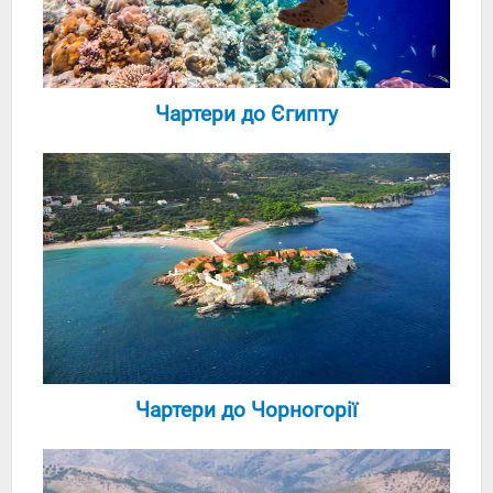
Чартери до Єгипту
Чартери до Чорногорії