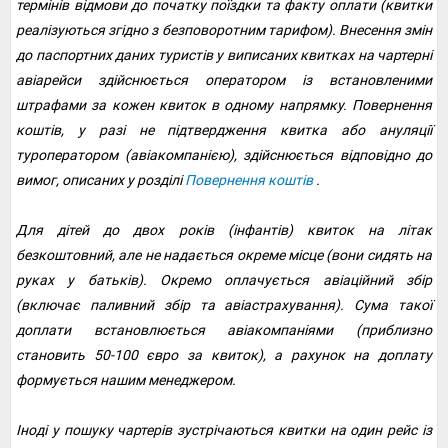
термінів відмови до початку поїздки та факту оплати (квитки
реалізуються згідно з безповоротним тарифом). Внесення змін
до паспортних даних туристів у виписаних квитках на чартерні
авіарейси здійснюється оператором із встановленими
штрафами за кожен квиток в одному напрямку. Повернення
коштів, у разі не підтвердження квитка або ануляції
туроператором (авіакомпанією), здійснюється відповідно до
вимог, описаних у розділі
Повернення коштів
.
Для дітей до двох років (інфантів) квиток на літак
безкоштовний, але не надається окреме місце (вони сидять на
руках у батьків). Окремо оплачується авіаційний збір
(включає паливний збір та авіастрахування). Сума такої
доплати встановлюється авіакомпаніями (приблизно
становить 50-100 євро за квиток), а рахунок на доплату
формується нашим менеджером.
Іноді у пошуку чартерів зустрічаються квитки на один рейс із