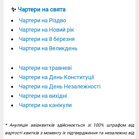
✨
Чартери на свята
Чартери на Різдво
Чартери на Новий рік
Чартери на 8 березня
Чартери на Великдень
Чартери на травневі
Чартери на День Конституції
Чартери на День Незалежності
Чартери на вихідні
Чартери на канікули
* Ануляція авіаквитків здійснюється зі 100% штрафом від
вартості квитків з моменту їх підтвердження та незалежно від