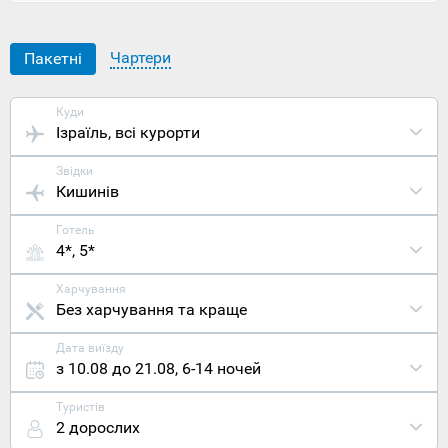
зрізала
могутнє
волосся
Чартери
Пакетні
Самсону,
тож
плануючи
Куди
туристичний
Ізраїль
, всі курорти
маршрут
Ізраїлем
Біб
Звідки
місцями –
Кишинів
не
забудьте
Готель
включити
4*, 5*
це
легендарне
місце.
Харчування
Розташован
Без харчування та краще
Ашкелон у
південній
Дата виїзду
частині
з 10.08 до 21.08
,
6-14 ночей
середземно
узбережжя
Туристів
Ізраїлю і
2 дорослих
між ним