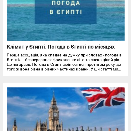
Клімат у Єгипті. Погода в Єгипті по місяцях
Перша асоціація, яка спадає на думку при словах «погода в
Єгипті» – безперервне африканське літо та спека цілий рік.
Це негаразд. Погода в Єгипті змінюється протягом року, до
того ж вона різна в різних частинах країни. У цій статті ми
докладно розповімо про особливості клімату та температуру
повітря та води в Єгипті на найпопулярніших курортах
Червоного моря.