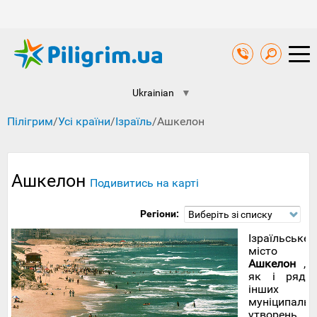
Ukrainian
▼
Пілігрим
/
Усі країни
/
Ізраїль
/
Ашкелон
Ашкелон
Подивитись на карті
Регіони:
Виберіть зі списку
Ізраїльське
місто
Ашкелон
,
як і ряд
інших
муніципальн
утворень