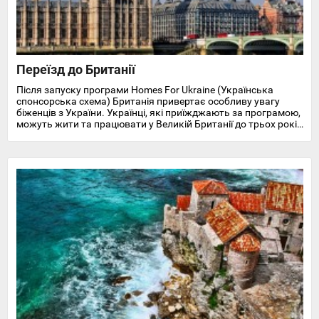
Переїзд до Британії
Після запуску програми Homes For Ukraine (Українська
спонсорська схема) Британія привертає особливу увагу
біженців з України. Українці, які приїжджають за програмою,
можуть жити та працювати у Великій Британії до трьох років
і отримують доступ до охорони здоров'я, пільг, підтримки у
працевлаштуванні, освіті та навчанні англійської мови.