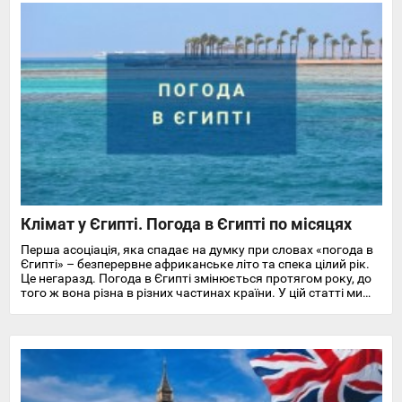
Клімат у Єгипті. Погода в Єгипті по місяцях
Перша асоціація, яка спадає на думку при словах «погода в
Єгипті» – безперервне африканське літо та спека цілий рік.
Це негаразд. Погода в Єгипті змінюється протягом року, до
того ж вона різна в різних частинах країни. У цій статті ми
докладно розповімо про особливості клімату та температуру
повітря та води в Єгипті на найпопулярніших курортах
Червоного моря.