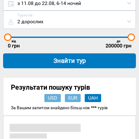
відпочинок
з 11.08 до 22.08
,
6-14 ночей
та
екскурсії
,
Туристів
то
2 дорослих
прогулюючи
вночі
вулицями
міста,
від
до
складно
0
грн
200000
грн
буде
повірити,
Знайти тур
що ви
знаходитесь
на Землі
обітованій.
Знаходиться
Результати пошуку турів
Тель-Авів
у західній
USD
EUR
UAH
частині
близькосхід
За Вашим запитом знайдено більш ніж
***
турів
Ізраїлю, на
ідилічному
узбережжі
Середземно
моря.