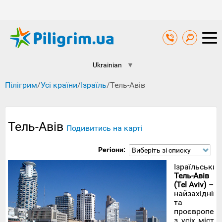
Ukrainian
▼
Пілігрим
/
Усі країни
/
Ізраїль
/
Тель-Авів
Тель-Авів
Подивитись на карті
Регіони:
Виберіть зі списку
Ізраїльський
Тель-Авів
(Tel Aviv)
–
найзахідніш
та
проєвропейс
з усіх міст