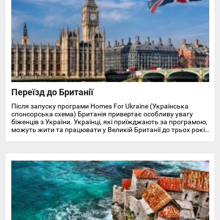
Переїзд до Британії
Після запуску програми Homes For Ukraine (Українська
спонсорська схема) Британія привертає особливу увагу
біженців з України. Українці, які приїжджають за програмою,
можуть жити та працювати у Великій Британії до трьох років
і отримують доступ до охорони здоров'я, пільг, підтримки у
працевлаштуванні, освіті та навчанні англійської мови.