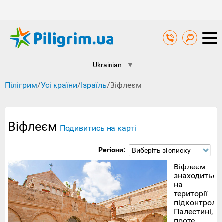
Ukrainian
▼
Пілігрим
/
Усі країни
/
Ізраїль
/
Віфлеєм
Віфлеєм
Подивитись на карті
Регіони:
Виберіть зі списку
Віфлеєм
знаходиться
на
території
підконтроль
Палестині,
проте