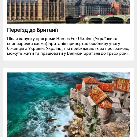
Переїзд до Британії
Після запуску програми Homes For Ukraine (Українська
спонсорська схема) Британія привертає особливу увагу
біженців з України. Українці, які приїжджають за програмою,
можуть жити та працювати у Великій Британії до трьох років
і отримують доступ до охорони здоров'я, пільг, підтримки у
працевлаштуванні, освіті та навчанні англійської мови.