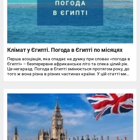
Клімат у Єгипті. Погода в Єгипті по місяцях
Перша асоціація, яка спадає на думку при словах «погода в
Єгипті» – безперервне африканське літо та спека цілий рік.
Це негаразд. Погода в Єгипті змінюється протягом року, до
того ж вона різна в різних частинах країни. У цій статті ми
докладно розповімо про особливості клімату та температуру
повітря та води в Єгипті на найпопулярніших курортах
Червоного моря.