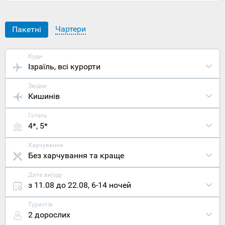
біблійне
місце
народження
Чартери
Пакетні
Ісуса
Христа та
чудове
Куди
місце для
Ізраїль
, всі курорти
святкування
християнськ
Звідки
свят.
Кишинів
Примітно,
що це
Готель
місце
4*, 5*
настільки
працює на
всіх
Харчування
християн,
Без харчування та краще
що Різдво
тут
Дата виїзду
святкується
з 11.08 до 22.08
,
6-14 ночей
за трьома
календарям
Туристів
католицьким
2 дорослих
православн