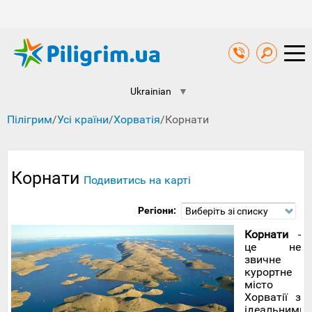
Ukrainian
▼
Пілігрим
/
Усі країни
/
Хорватія
/
Корнати
Корнати
Подивитись на карті
Регіони:
Виберіть зі списку
Корнати
-
це не
звичне
курортне
місто
Хорватії з
ідеальними