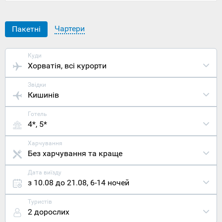
Хорватії з
Харкова,
про
потрапивши
Чартери
Пакетні
в це місце
ви будете
дякувати
Куди
долі, що
Хорватія
, всі курорти
вирішили
провести
Звідки
свою
Кишинів
відпустку
настільки
Готель
нестандартн
4*, 5*
Розташован
Національни
парк
Харчування
Корнати у
Без харчування та краще
центральній
частині
Дата виїзду
адріатичног
з 10.08 до 21.08
,
6-14 ночей
узбережжя
Хорватії
Туристів
на
2 дорослих
однойменно