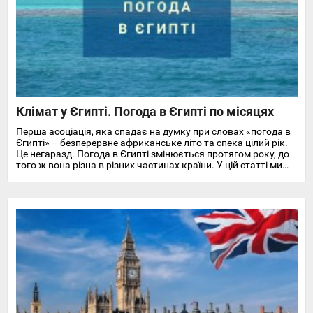
Клімат у Єгипті. Погода в Єгипті по місяцях
Перша асоціація, яка спадає на думку при словах «погода в
Єгипті» – безперервне африканське літо та спека цілий рік.
Це негаразд. Погода в Єгипті змінюється протягом року, до
того ж вона різна в різних частинах країни. У цій статті ми
докладно розповімо про особливості клімату та температуру
повітря та води в Єгипті на найпопулярніших курортах
Червоного моря.