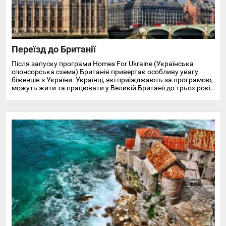
Переїзд до Британії
Після запуску програми Homes For Ukraine (Українська
спонсорська схема) Британія привертає особливу увагу
біженців з України. Українці, які приїжджають за програмою,
можуть жити та працювати у Великій Британії до трьох років
і отримують доступ до охорони здоров'я, пільг, підтримки у
працевлаштуванні, освіті та навчанні англійської мови.