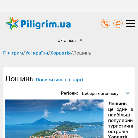
Ukrainian
▼
Пілігрим
/
Усі країни
/
Хорватія
/
Лошинь
Лошинь
Подивитись на карті
Регіони:
Виберіть зі списку
Лошинь
-
це один з
найбільш
популярних
туристичних
островів
Хорватії