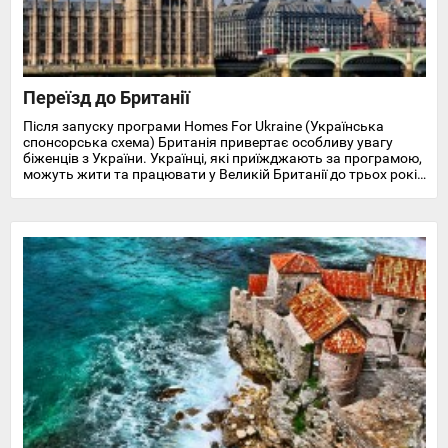
Переїзд до Британії
Після запуску програми Homes For Ukraine (Українська
спонсорська схема) Британія привертає особливу увагу
біженців з України. Українці, які приїжджають за програмою,
можуть жити та працювати у Великій Британії до трьох років
і отримують доступ до охорони здоров'я, пільг, підтримки у
працевлаштуванні, освіті та навчанні англійської мови.