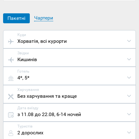
Малі-
Лошинь,
яке
Чартери
Пакетні
вважається
найбільшим
не лише
Куди
на острові
Хорватія
, всі курорти
Лошинь, а
й на
Звідки
сусідньому
Кишинів
Цресі.
Розташован
Готель
острів-
4*, 5*
курорт
Лошинь
на
Харчування
північному
Без харчування та краще
заході
Хорватії,
Дата виїзду
за кілька
з 11.08 до 22.08
,
6-14 ночей
десятків
кілометрів
Туристів
від
2 дорослих
континентал