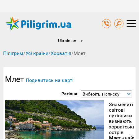
Ukrainian
▼
Пілігрим
/
Усі країни
/
Хорватія
/
Млет
Млет
Подивитись на карті
Регіони:
Виберіть зі списку
Знамениті
світові
путівники
визнають
хорватський
острів
Млет
«найча