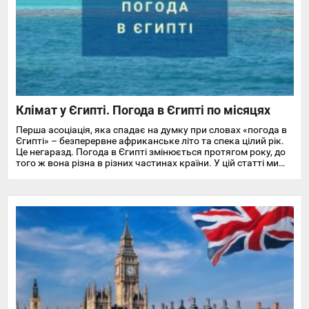
Клімат у Єгипті. Погода в Єгипті по місяцях
Перша асоціація, яка спадає на думку при словах «погода в
Єгипті» – безперервне африканське літо та спека цілий рік.
Це негаразд. Погода в Єгипті змінюється протягом року, до
того ж вона різна в різних частинах країни. У цій статті ми
докладно розповімо про особливості клімату та температуру
повітря та води в Єгипті на найпопулярніших курортах
Червоного моря.