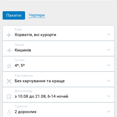
повний
перелік
його
Чартери
Пакетні
переваг та
регалій.
Розташован
Куди
острів
Хорватія
, всі курорти
Млет на
півдні
Звідки
адріатичног
Кишинів
узбережжя
Хорватії,
Готель
за 23
4*, 5*
кілометри
від
знаменитого
Харчування
курорту
Без харчування та краще
Дубровник,
де
Дата виїзду
знаходиться
з 10.08 до 21.08
,
6-14 ночей
найближчий
до
Туристів
острова
2 дорослих
міжнародни