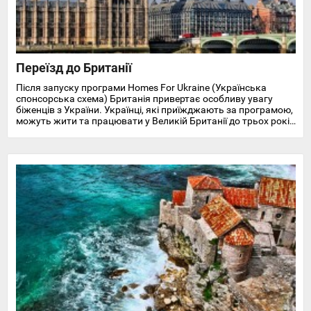
Переїзд до Британії
Після запуску програми Homes For Ukraine (Українська
спонсорська схема) Британія привертає особливу увагу
біженців з України. Українці, які приїжджають за програмою,
можуть жити та працювати у Великій Британії до трьох років
і отримують доступ до охорони здоров'я, пільг, підтримки у
працевлаштуванні, освіті та навчанні англійської мови.