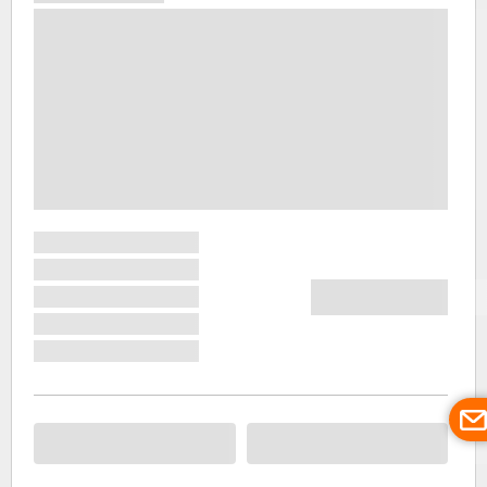
під
владою
Республіки
Дубровника
і його
постійно
йшли
запеклі
битви.
Після
цього
острів
переходив
до
Франції,
Австро-
Угорщини
та
Югославії
та у 1991
році
увійшов
до складу
незалежної
Хорватії.