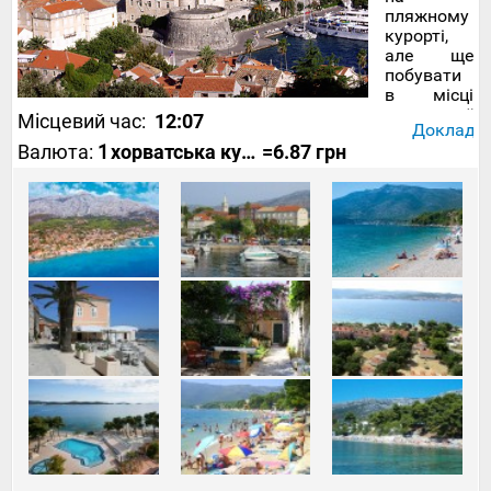
пляжному
курорті,
але ще
побувати
в місці
колишньої
Місцевий час:
12:07
Докладніш
військово-
Валюта:
1
хорватська куна
=6.87 грн
морської
слави, то
ваш шлях
варто
тримати
на південь
від
узбережжя
Адріатичног
моря в
місто
Оребич
.
Це
підтверджує
що
тури
до
Хорватії з
Харкова
-