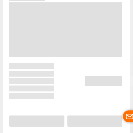
роки
минулого
століття
принесли
до нього
туризм,
який до
кінця
століття
заграв
новими
фарбами.
Сьогодні в
Оребичі
проживає
трохи
більше 4
тисяч
людей.
Через
значну
морську
славу, яку
має
Оребич,