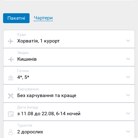
це
набагато
більше,
Чартери
Пакетні
ніж нудна
пляжна
поїздка, а
Куди
ще й
Хорватія
, 1 курорт
знайомство
із багатою
Звідки
історією
Кишинів
країни.
Розташован
Готель
місто
4*, 5*
Оребич у
південній
частині
Харчування
адріатичног
Без харчування та краще
узбережжя
Хорватії,
Дата виїзду
на
з 11.08 до 22.08
,
6-14 ночей
півострові
Пельєсац і
Туристів
неподалік
2 дорослих
від