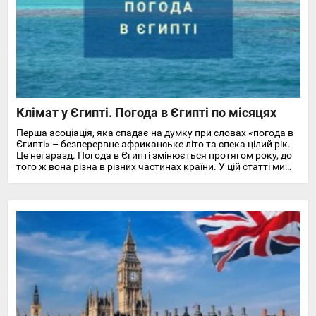
Клімат у Єгипті. Погода в Єгипті по місяцях
Перша асоціація, яка спадає на думку при словах «погода в
Єгипті» – безперервне африканське літо та спека цілий рік.
Це негаразд. Погода в Єгипті змінюється протягом року, до
того ж вона різна в різних частинах країни. У цій статті ми
докладно розповімо про особливості клімату та температуру
повітря та води в Єгипті на найпопулярніших курортах
Червоного моря.