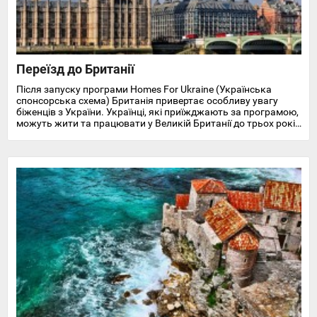
Переїзд до Британії
Після запуску програми Homes For Ukraine (Українська
спонсорська схема) Британія привертає особливу увагу
біженців з України. Українці, які приїжджають за програмою,
можуть жити та працювати у Великій Британії до трьох років
і отримують доступ до охорони здоров'я, пільг, підтримки у
працевлаштуванні, освіті та навчанні англійської мови.