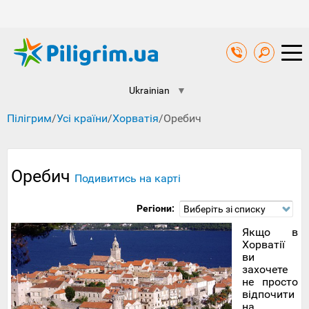
Ukrainian
▼
Пілігрим
/
Усі країни
/
Хорватія
/
Оребич
Оребич
Подивитись на карті
Регіони:
Виберіть зі списку
Якщо в
Хорватії
ви
захочете
не просто
відпочити
на