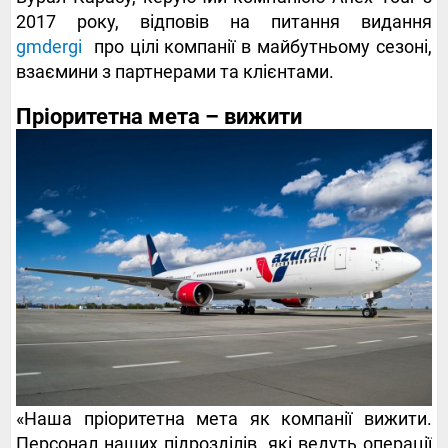
2017 року, відповів на питання видання
gmdergi
про цілі компанії в майбутньому сезоні,
взаємини з партнерами та клієнтами.
Пріоритетна мета – вижити
«Наша пріоритетна мета як компанії вижити.
Персонал наших підрозділів, які ведуть операції