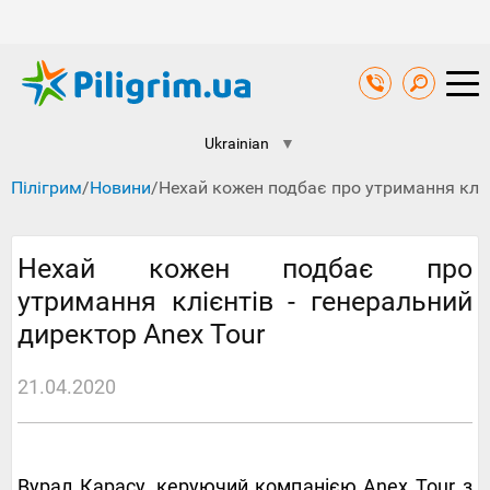
Ukrainian
▼
Пілігрим
/
Новини
/
Нехай кожен подбає про утримання кліє
Нехай кожен подбає про
утримання клієнтів - генеральний
директор Anex Tour
21.04.2020
Вурал Карасу, керуючий компанією Anex Tour з