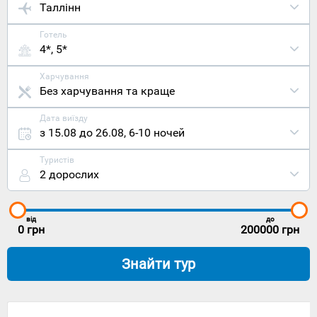
Таллінн
Готель
4*, 5*
Харчування
Без харчування та краще
Дата виїзду
з 15.08 до 26.08
,
6-10 ночей
Туристів
2 дорослих
від
до
0
грн
200000
грн
Знайти тур