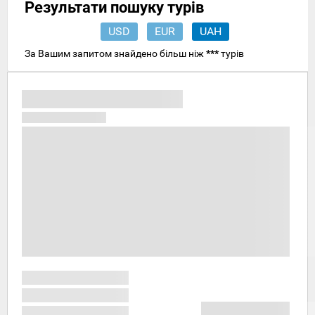
Результати пошуку турів
USD
EUR
UAH
За Вашим запитом знайдено більш ніж
***
турів