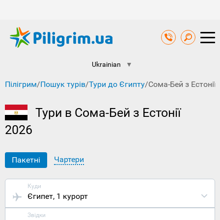
Ukrainian
▼
Пілігрим
/
Пошук турів
/
Тури до Єгипту
/
Сома-Бей з Естонії
Тури в Сома-Бей з Естонії
2026
Чартери
Пакетні
Куди
Єгипет
, 1 курорт
Звідки