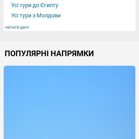
Усі тури до Єгипту
Усі тури з Молдови
читати далі
ПОПУЛЯРНІ НАПРЯМКИ