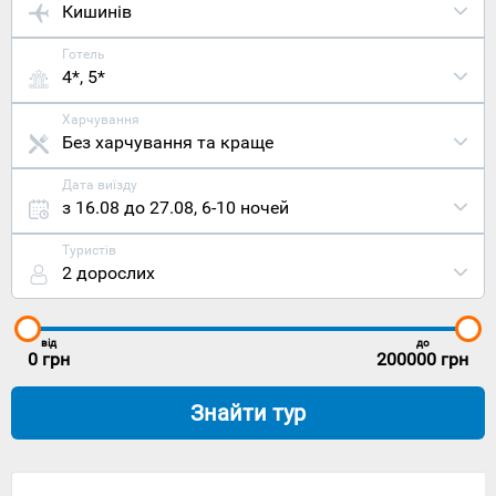
Кишинів
Готель
4*, 5*
Харчування
Без харчування та краще
Дата виїзду
з 16.08 до 27.08
,
6-10 ночей
Туристів
2 дорослих
від
до
0
грн
200000
грн
Знайти тур