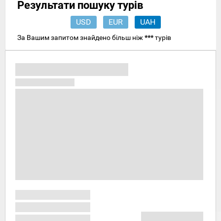
Результати пошуку турів
USD
EUR
UAH
За Вашим запитом знайдено більш ніж
***
турів