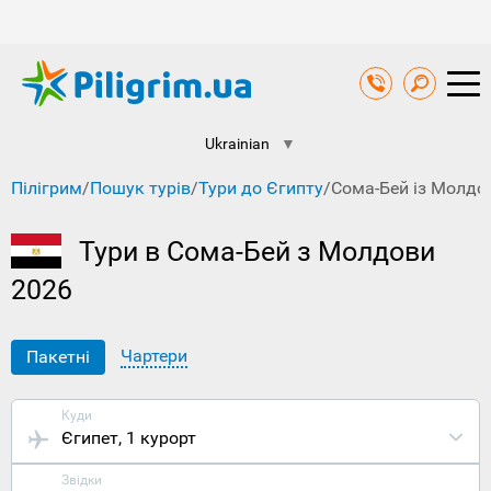
Ukrainian
▼
Пілігрим
/
Пошук турів
/
Тури до Єгипту
/
Сома-Бей із Молдо
Тури в Сома-Бей з Молдови
2026
Чартери
Пакетні
Куди
Єгипет
, 1 курорт
Звідки