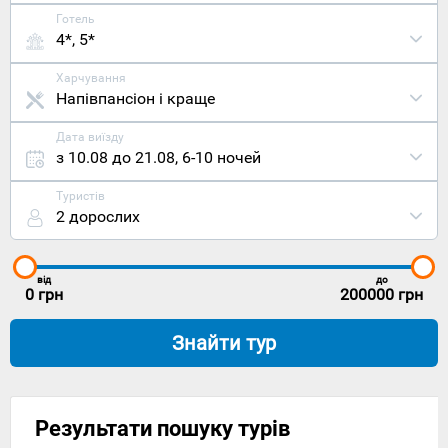
Готель
4*, 5*
Харчування
Напівпансіон і краще
Дата виїзду
з 10.08 до 21.08
,
6-10 ночей
Туристів
2 дорослих
від
до
0
грн
200000
грн
Знайти тур
Результати пошуку турів