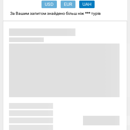
USD
EUR
UAH
За Вашим запитом знайдено більш ніж
***
турів