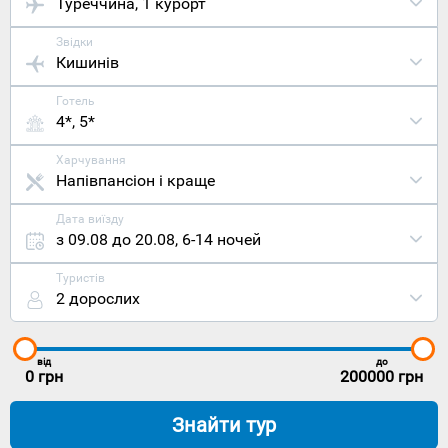
Туреччина
, 1 курорт
Звідки
Кишинів
Готель
4*, 5*
Харчування
Напівпансіон і краще
Дата виїзду
з 09.08 до 20.08
,
6-14 ночей
Туристів
2 дорослих
від
до
0
грн
200000
грн
Знайти тур