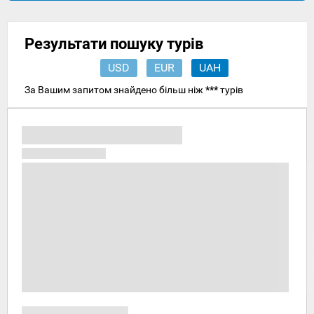
Результати пошуку турів
USD
EUR
UAH
За Вашим запитом знайдено більш ніж
***
турів