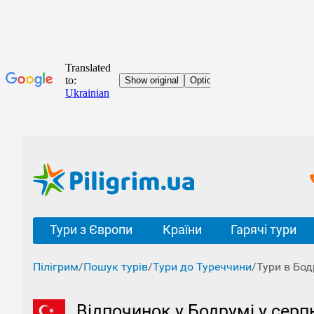
Тури з Європи
Країни
Гарячі тури
Пілігрим
/
Пошук турів
/
Тури до Туреччини
/
Тури в Бод
Відпочинок у Бодрумі у серп