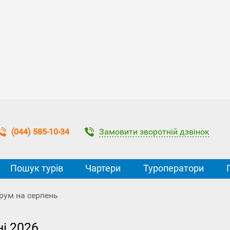
Замовити зворотній дзвінок
(044) 585-10-34
Пошук турів
Чартери
Туроператори
рум на серпень
ні 2026