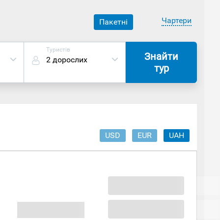
Чартери
Пакетні
Туристів
Знайти
2 дорослих
тур
USD
EUR
UAH