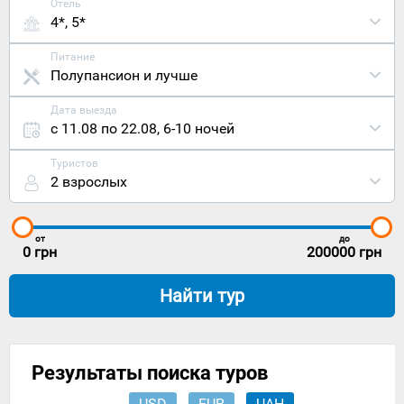
Отель
4*, 5*
Питание
Полупансион и лучше
Дата выезда
с 11.08 по 22.08
,
6-10 ночей
Туристов
2 взрослых
от
до
0
грн
200000
грн
Найти тур
Результаты поиска туров
USD
EUR
UAH