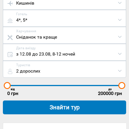
Кишинів
Готель
4*, 5*
Харчування
Сніданок та краще
Дата виїзду
з 12.08 до 23.08
,
8-12 ночей
Туристів
2 дорослих
від
до
0
грн
200000
грн
Знайти тур