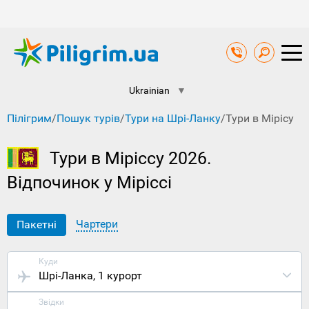
Ukrainian
▼
Пілігрим
/
Пошук турів
/
Тури на Шрі-Ланку
/
Тури в Мірісу
Тури в Міріссу 2026.
Відпочинок у Міріссі
Чартери
Пакетні
Куди
Шрі-Ланка
, 1 курорт
Звідки