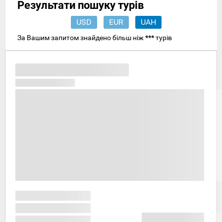
Результати пошуку турів
USD
EUR
UAH
За Вашим запитом знайдено більш ніж
***
турів