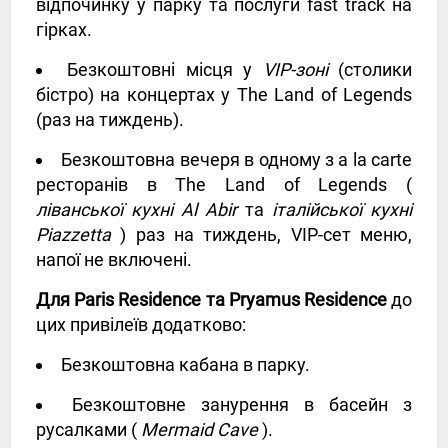
відпочинку у парку та послуги fast track на
гірках.
Безкоштовні місця у
VIP-зоні
(столики
бістро) на концертах у The Land of Legends
(раз на тиждень).
Безкоштовна вечеря в одному з a la carte
ресторанів в The Land of Legends (
ліванської кухні Al Abir
та
італійської кухні
Piazzetta
) раз на тиждень, VIP-сет меню,
напої не включені.
Для Paris Residence та Pryamus Residence
до
цих привілеїв додатково:
Безкоштовна кабана в парку.
Безкоштовне занурення в басейн з
русалками (
Mermaid Cave
).