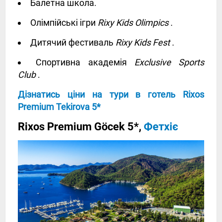
Балетна школа.
Олімпійські ігри
Rixy Kids Olimpics
.
Дитячий фестиваль
Rixy Kids Fest
.
Спортивна академія
Exclusive Sports
Club
.
Дізнатись ціни на тури в готель Rixos
Premium Tekirova 5*
Rixos Premium Göcek 5*,
Фетхіє