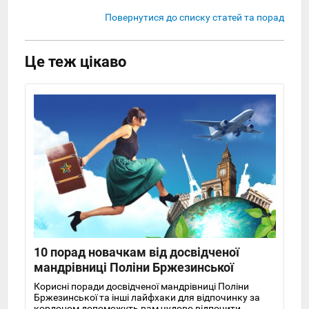
Повернутися до списку статей та порад
Це теж цікаво
10 порад новачкам від досвідченої
мандрівниці Поліни Бржезинської
Корисні поради досвідченої мандрівниці Поліни
Бржезинської та інші лайфхаки для відпочинку за
кордоном допоможуть вам чудово відпочити