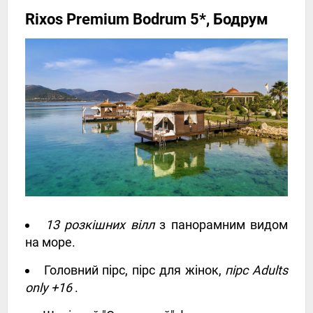
Rixos Premium Bodrum 5*, Бодрум
13 розкішних вілл
з панорамним видом
на море.
Головний пірс, пірс для жінок,
пірс Adults
only +16
.