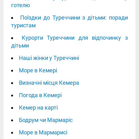
готелю
Поїздки до Туреччини з дітьми: поради
туристам
Курорти Туреччини для відпочинку з
дітьми
Наші жінки у Туреччині
Море в Кемері
Визначні місця Кемера
Погода в Кемері
Кемер на карті
Бодрум чи Мармаріс
Море в Мармарисі