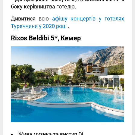
боку керівництва готелю.
Дивитися всю
афішу концертів у готелях
Туреччини у 2020 році
.
Rixos Beldibi 5*, Кемер
Жива музика та виступ Dj.