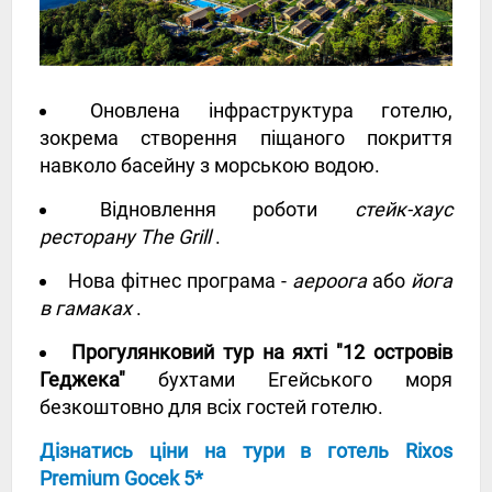
Оновлена ​​інфраструктура готелю,
зокрема створення піщаного покриття
навколо басейну з морською водою.
Відновлення роботи
стейк-хаус
ресторану The Grill
.
Нова фітнес програма -
аероога
або
йога
в гамаках
.
Прогулянковий тур на яхті "12 островів
Геджека"
бухтами Егейського моря
безкоштовно для всіх гостей готелю.
Дізнатись ціни на тури в готель Rixos
Premium Gocek 5*