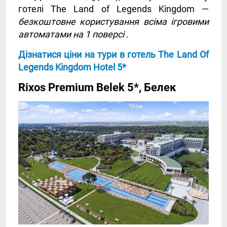
готелі The Land of Legends Kingdom —
безкоштовне користування всіма ігровими
автоматами на 1 поверсі
.
Дізнатися ціни на тури в готель The Land Of
Legends Kingdom Hotel 5*
Rixos Premium Belek 5*, Белек