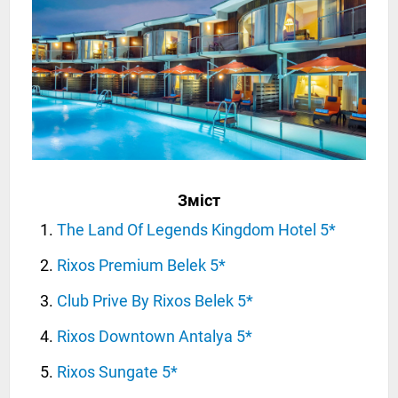
Зміст
The Land Of Legends Kingdom Hotel 5*
Rixos Premium Belek 5*
Club Prive By Rixos Belek 5*
Rixos Downtown Antalya 5*
Rixos Sungate 5*