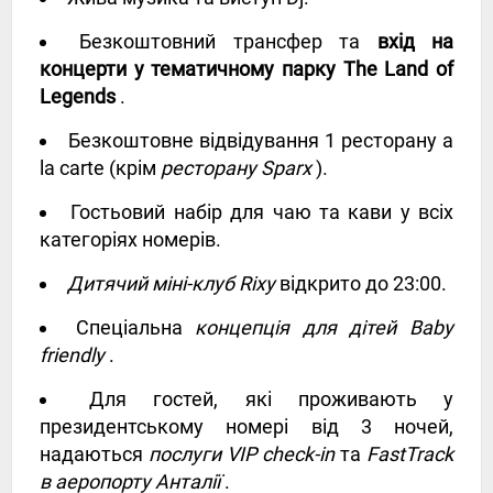
Безкоштовний трансфер та
вхід на
концерти у тематичному парку The Land of
Legends
.
Безкоштовне відвідування 1 ресторану a
la carte (крім
ресторану Sparx
).
Гостьовий набір для чаю та кави у всіх
категоріях номерів.
Дитячий міні-клуб Rixy
відкрито до 23:00.
Спеціальна
концепція для дітей Baby
friendly
.
Для гостей, які проживають у
президентському номері від 3 ночей,
надаються
послуги VIP check-in
та
FastTrack
в аеропорту Анталії
.