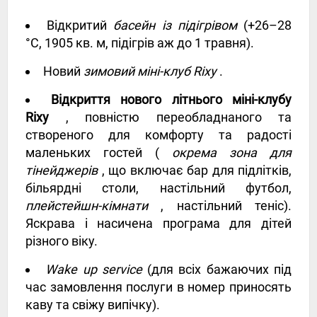
Відкритий
басейн із підігрівом
(+26–28
°C, 1905 кв. м, підігрів аж до 1 травня).
Новий
зимовий міні-клуб Rixy
.
Відкриття нового літнього міні-клубу
Rixy
, повністю переобладнаного та
створеного для комфорту та радості
маленьких гостей (
окрема зона для
тінейджерів
, що включає бар для підлітків,
більярдні столи, настільний футбол,
плейстейшн-кімнати
, настільний теніс).
Яскрава і насичена програма для дітей
різного віку.
Wake up service
(для всіх бажаючих під
час замовлення послуги в номер приносять
каву та свіжу випічку).