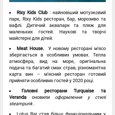
Rixy Kids Club
: найновіший мотузковий
парк, Rixy Kids ресторан, бар, морозиво та
вафлі. Дитячий аквапарк та пляж для
маленьких гостей. Наукові та творчі
майстерні для дітей.
Meat House.
У новому ресторані м'ясо
зберігається в особливих умовах. Тепла
атмосфера, вид на море, оригінальна
подача та багатий смак страв, різноманітна
карта вин – м'ясний ресторан готовий
прийняти особливих гостей у 2020 році.
Головні ресторани Turquaise та
Veranda
оновили
оформлення у стилі
steampunk
.
Lotus Bar став більш функціональним у