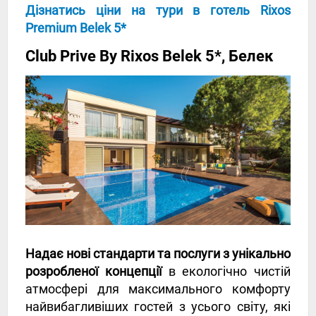
Дізнатись ціни на тури в готель Rixos
Premium Belek 5*
Club Prive By Rixos Belek 5*, Белек
Надає нові стандарти та послуги з унікально
розробленої концепції
в екологічно чистій
атмосфері для максимального комфорту
найвибагливіших гостей з усього світу, які