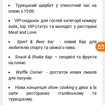
Турецький щербет у спекотний час на
пляжі з 15:00.
VIP-сніданок для гостей категорії номеру
suite, top VIP-статус та молодят у ресторані
Meat and Love.
Sport & Beer bar
- новий бар для
любителів спорту та свіжого пива.
Snack & Shake бар
— сендвічі та фрукти
на пляжі.
Waffle Corner
- достаток нових смаків
для ласунів.
Нова концепція show cooking
у двох a la
carte ресторанах: італійському та
турецькому.