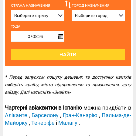
СТРАНА НАЗНАЧЕНИЯ
ГОРОД НАЗНАЧЕНИЯ
ТУДА
НАЙТИ
* Перед запуском пошуку дешевих та доступних квитків
виберіть країну, місто відправлення та призначення, дату
виїзду. Далі натисніть «Знайти»
Чартерні авіаквитки в Іспанію
можна придбати в
Аліканте
,
Барселону
,
Гран-Канарію
,
Пальма-де-
Майорку
,
Тенеріфе
і
Малагу
.