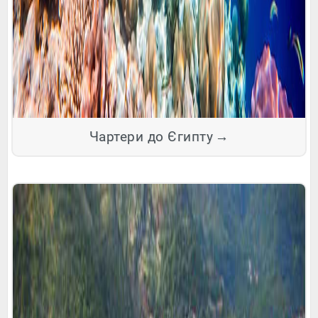
Чартери до Єгипту