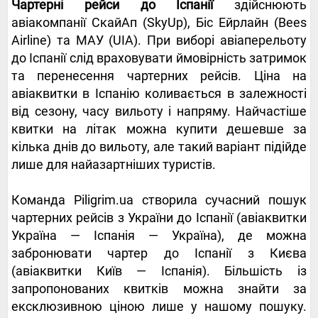
Чартерні рейси до Іспанії
здійснюють
авіакомпанії СкайАп (SkyUp), Біс Ейрлайн (Bees
Airline) та МАУ (UIA). При виборі авіаперельоту
до Іспанії слід враховувати ймовірність затримок
та перенесення чартерних рейсів. Ціна на
авіаквитки в Іспанію коливається в залежності
від сезону, часу вильоту і напряму. Найчастіше
квитки на літак можна купити дешевше за
кілька днів до вильоту, але такий варіант підійде
лише для найазартніших туристів.
Команда Piligrim.ua створила сучасний пошук
чартерних рейсів з України до Іспанії (авіаквитки
Україна — Іспанія — Україна), де можна
забронювати чартер до Іспанії з Києва
(авіаквитки Київ — Іспанія). Більшість із
запропонованих квитків можна знайти за
ексклюзивною ціною лише у нашому пошуку.