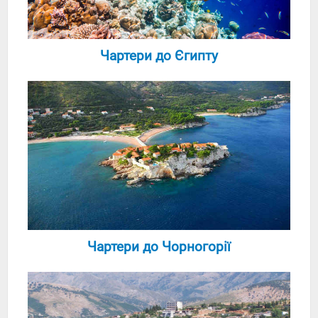
Чартери до Єгипту
Чартери до Чорногорії