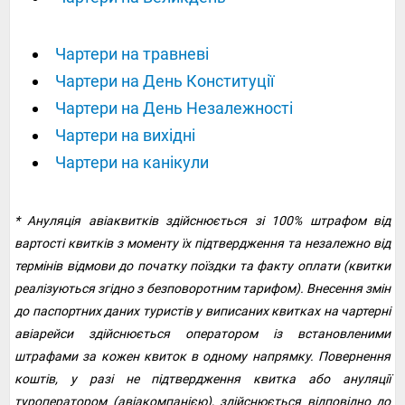
Чартери на травневі
Чартери на День Конституції
Чартери на День Незалежності
Чартери на вихідні
Чартери на канікули
* Ануляція авіаквитків здійснюється зі 100% штрафом від
вартості квитків з моменту їх підтвердження та незалежно від
термінів відмови до початку поїздки та факту оплати (квитки
реалізуються згідно з безповоротним тарифом). Внесення змін
до паспортних даних туристів у виписаних квитках на чартерні
авіарейси здійснюється оператором із встановленими
штрафами за кожен квиток в одному напрямку. Повернення
коштів, у разі не підтвердження квитка або ануляції
туроператором (авіакомпанією), здійснюється відповідно до