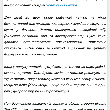
вимог, описаних у розділі
Повернення коштів
.
Для дітей до двох років (інфантів) квиток на літак
безкоштовний, але не надається окреме місце (вони сидять на
руках у батьків). Окремо оплачується авіаційний збір
(включає паливний збір та авіастрахування). Сума такої
доплати встановлюється авіакомпаніями (приблизно
становить 50-100 євро за квиток), а рахунок на доплату
формується нашим менеджером.
Іноді у пошуку чартерів зустрічаються квитки на один рейс із
різною вартістю. Таке буває, оскільки чартери реалізуються
туристичними операторами, кожен із яких має певну кількість
місць на рейсі (блок місць). Якщо ви бачите різні ціни на один
рейс, це пропозиції різних туроператорів.
При бронюванні авіаквитків одразу в обидві сторони (Round
Trip (RT) чартери) просимо врахувати, що деякі з них можуть