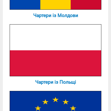
Чартери із Молдови
Чартери із Польщі