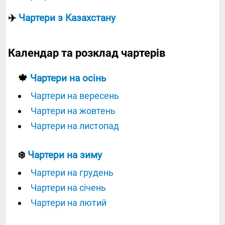
✈️
Чартери з Казахстану
Календар та розклад чартерів
🍁
Чартери на осінь
Чартери на вересень
Чартери на жовтень
Чартери на листопад
❄️
Чартери на зиму
Чартери на грудень
Чартери на січень
Чартери на лютий