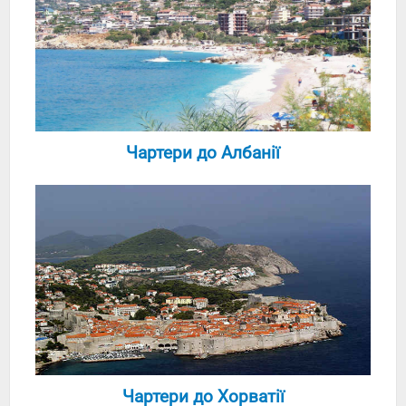
Чартери до Албанії
Чартери до Хорватії