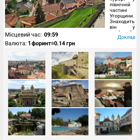
північній
частині
Угорщини.
Знаходиться
він у
горбистій
Місцевий час:
09:59
Докладніш
місцевості
Валюта:
1
форинт
=0.14 грн
біля
підніжжя
заповідного
гірського
масиву
Бюкк. Тих,
хто
вирушає
на
екскурсійні
тури в
Угорщину
,
красиве
місто
приваблює
чудовою
бароковою
архітектурою