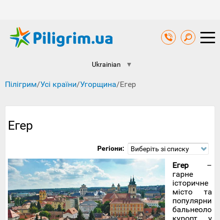
Ukrainian
▼
Пілігрим
/
Усі країни
/
Угорщина
/
Егер
Егер
Регіони:
Виберіть зі списку
Егер
–
гарне
історичне
місто та
популярний
бальнеологі
курорт у