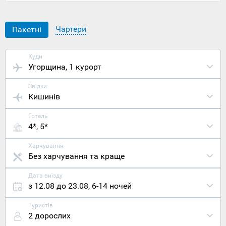
відомими
з давніх-
давен
Чартери
Пакетні
лікувальним
джерелами,
а також
Куди
червоним
Угорщина
, 1 курорт
вином, що
виготовляєт
Звідки
тільки в
Кишинів
цих краях,
під
Готель
назвою
4*, 5*
«Егерська
бича
кров».
Харчування
Головна
Без харчування та краще
пам'ятка
Егера –
Дата виїзду
середньовіч
з 12.08 до 23.08
,
6-14 ночей
фортеця,
що
Туристів
знаходиться
2 дорослих
в