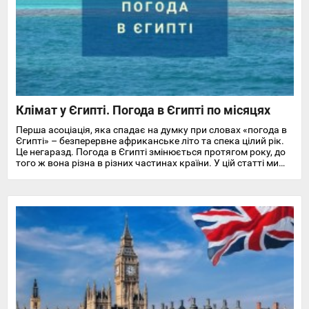
Клімат у Єгипті. Погода в Єгипті по місяцях
Перша асоціація, яка спадає на думку при словах «погода в
Єгипті» – безперервне африканське літо та спека цілий рік.
Це негаразд. Погода в Єгипті змінюється протягом року, до
того ж вона різна в різних частинах країни. У цій статті ми
докладно розповімо про особливості клімату та температуру
повітря та води в Єгипті на найпопулярніших курортах
Червоного моря.