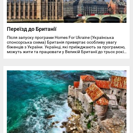
Переїзд до Британії
Після запуску програми Homes For Ukraine (Українська
спонсорська схема) Британія привертає особливу увагу
біженців з України. Українці, які приїжджають за програмою,
можуть жити та працювати у Великій Британії до трьох років
і отримують доступ до охорони здоров'я, пільг, підтримки у
працевлаштуванні, освіті та навчанні англійської мови.