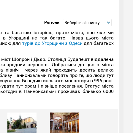
Регіони:
Виберіть зі списку
 та багатою історією, проте місто, про яке ми
 в Угорщині не так багато. Назва цього міста
чиною для
турів до Угорщини з Одеси
для багатьох
 міст Шопрон і Дьєр. Столиця Будапешт віддалена
іжнародний аеропорт. Добратися до цього міста
а північ і через який проходить досить велика
поблизу Паннонхальми говорять про те, що люди тут
 заснування Бенедиктинського монастиря в 996 році.
увати тут храм і пізніше поселення. Статус міста
Сьогодні в Паннонхальмі проживає близько 6000
ий туристичний магніт. Він був побудований на
2 метри над містом. За розмірами бенедиктинське
-бенедиктинцями, поступається лише римському
правителів і всі вони згубно впливали на нього,
 неможливо зарахувати до жодного стилю – тут