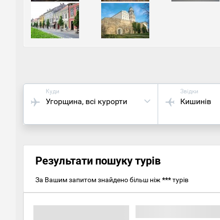
наміша
пам'ят
найкр
кілька
Якщо 
краси
Куди
Звідки
Угорщина
, всі курорти
Кишинів
Результати пошуку турів
За Вашим запитом знайдено більш ніж
***
турів