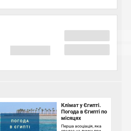
Клімат у Єгипті.
Погода в Єгипті по
місяцях
Перша асоціація, яка
спадає на думку при