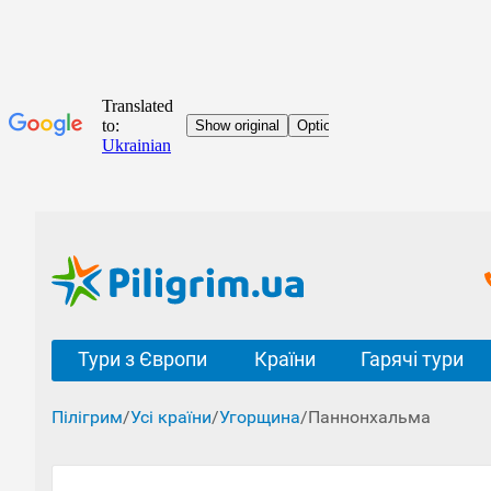
Тури з Європи
Країни
Гарячі тури
Пілігрим
/
Усі країни
/
Угорщина
/
Паннонхальма