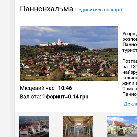
Паннонхальма
Подивитись на карті
Угорщ
розпо
Панно
турис
Розта
на 13
найзр
кількі
жили з
Місцевий час:
10:46
Саме 
Панно
Валюта:
1
форинт
=0.14 грн
людей
Докла
Абатс
пагор
абатс
абатс
руйну