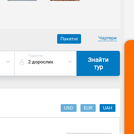
а території абатства є і свої внутрішні визначні
 яку звели у 12 столітті і яка вважається однією з
що абатство – це існуючий монастир і тут мешкає
то прямуйте в центр міста, де можна поблукати
ерну.
Чартери
Пакетні
Туристів
Знайти
2 дорослих
тур
USD
EUR
UAH