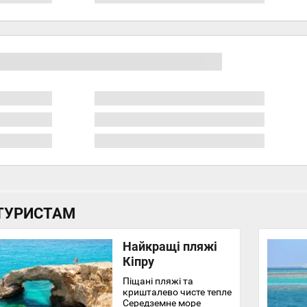
ТУРИСТАМ
Найкращі пляжі
Кіпру
Піщані пляжі та
кришталево чисте тепле
Середземне море