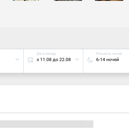
но романський стиль, готика, класицизм і трохи бароко. Н
ки і до них відноситься готична базиліка Святого Мартіна,
асивіших будівель
Угорщини
у своєму роді. Пам'ятайте, 
 десятків ченців, спокій яких турбувати не можна.
ж бенедиктинське Абатство Паннонхальма вам набридло, 
вими середньовічними вуличками і заглянути в місцеву тав
Дата виїзду
Кількість ночей
з 11.08 до 22.08
6-14 ночей