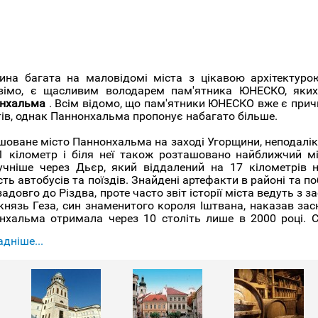
ина багата на маловідомі міста з цікавою архітектурою
вімо, є щасливим володарем пам'ятника ЮНЕСКО, яких
нхальма
. Всім відомо, що пам'ятники ЮНЕСКО вже є при
тів, однак Паннонхальма пропонує набагато більше.
шоване місто Паннонхальма на заході Угорщини, неподалік
1 кілометр і біля неї також розташовано найближчий м
учніше через Дьєр, який віддалений на 17 кілометрів н
сть автобусів та поїздів. Знайдені артефакти в районі та 
адовго до Різдва, проте часто звіт історії міста ведуть з
князь Геза, син знаменитого короля Іштвана, наказав засн
нхальма отримала через 10 століть лише в 2000 році. 
.
дніше...
тво Паннонхальма – головна міська домінанта та головн
бі, що носить ім'я Святого Мартіна, який височить на 28
тво, яке як можна припустити було засноване ченцями
тву Монтекассіно. Воно встигло побачити чимало воєн та 
ючи та перебудовуючи. Через це архітектуру абатства