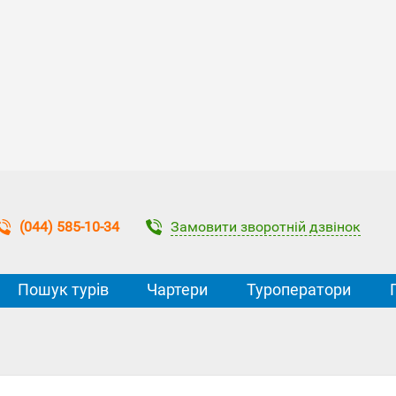
Замовити зворотній дзвінок
(044) 585-10-34
Пошук турів
Чартери
Туроператори