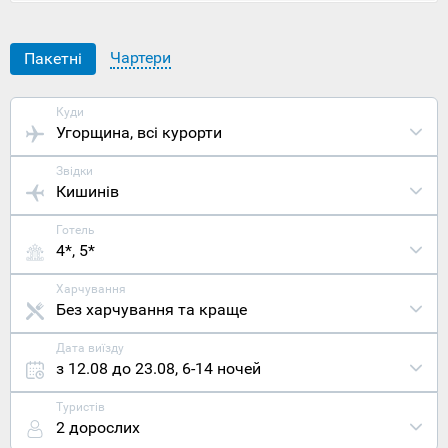
Розташован
місто Печ
на півдні
Чартери
Пакетні
Угорщини
за 238
кілометрів
Куди
від
Угорщина
, всі курорти
столиці
Будапешта.
Звідки
Найближчий
Кишинів
міжнародни
аеропорт
Готель
знаходиться
4*, 5*
в сусідній
Хорватії в
місті Осієк
Харчування
(117
Без харчування та краще
кілометрів),
проте
Дата виїзду
можливо
з 12.08 до 23.08
,
6-14 ночей
раціональні
дістатися
Туристів
до
2 дорослих
Будапешта