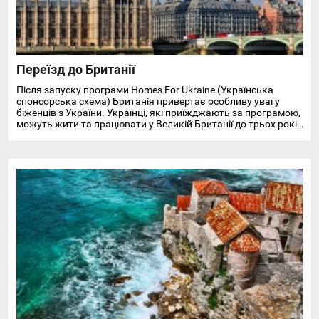
Переїзд до Британії
Після запуску програми Homes For Ukraine (Українська
спонсорська схема) Британія привертає особливу увагу
біженців з України. Українці, які приїжджають за програмою,
можуть жити та працювати у Великій Британії до трьох років
і отримують доступ до охорони здоров'я, пільг, підтримки у
працевлаштуванні, освіті та навчанні англійської мови.