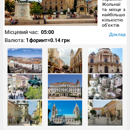
Жольнаї
та місце з
найбільшою
кількістю
об'єктів
османської
Місцевий час:
05:00
Докладніш
спадщини
Валюта:
1
форинт
=0.14 грн
в
Угорщині.
Цей
напрямок
для
турів
до
Угорщини
об
також для
знайомства
з однією з
угорських
пам'яток
ЮНЕСКО –
ранньохрис
некрополем
та іншими
культурним
об'єктами.