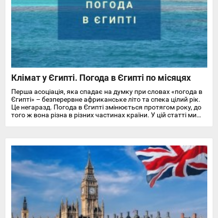
Клімат у Єгипті. Погода в Єгипті по місяцях
Перша асоціація, яка спадає на думку при словах «погода в
Єгипті» – безперервне африканське літо та спека цілий рік.
Це негаразд. Погода в Єгипті змінюється протягом року, до
того ж вона різна в різних частинах країни. У цій статті ми
докладно розповімо про особливості клімату та температуру
повітря та води в Єгипті на найпопулярніших курортах
Червоного моря.