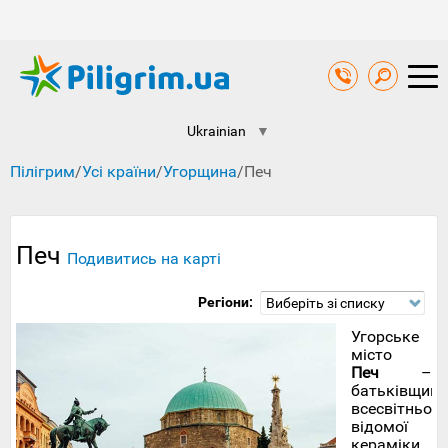
Ukrainian
▼
Пілігрим
/
Усі країни
/
Угорщина
/
Печ
Печ
Подивитись на карті
Регіони:
Виберіть зі списку
Угорське
місто
Печ
–
батьківщина
всесвітньо
відомої
кераміки