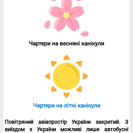
Чартери на весняні канікули
Чартери на літні канікули
Повітряний авіапростір України закритий. З
виїздом з України можливі лише автобусні