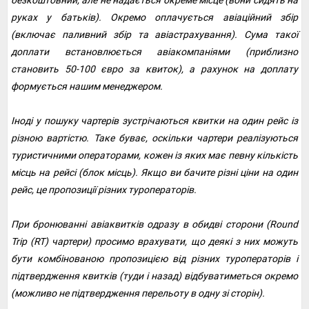
безкоштовний, але не надається окреме місце (вони сидять на
руках у батьків). Окремо оплачується авіаційний збір
(включає паливний збір та авіастрахування). Сума такої
доплати встановлюється авіакомпаніями (приблизно
становить 50-100 євро за квиток), а рахунок на доплату
формується нашим менеджером.
Іноді у пошуку чартерів зустрічаються квитки на один рейс із
різною вартістю. Таке буває, оскільки чартери реалізуються
туристичними операторами, кожен із яких має певну кількість
місць на рейсі (блок місць). Якщо ви бачите різні ціни на один
рейс, це пропозиції різних туроператорів.
При бронюванні авіаквитків одразу в обидві сторони (Round
Trip (RT) чартери) просимо врахувати, що деякі з них можуть
бути комбінованою пропозицією від різних туроператорів і
підтвердження квитків (туди і назад) відбуватиметься окремо
(можливо не підтвердження перельоту в одну зі сторін).