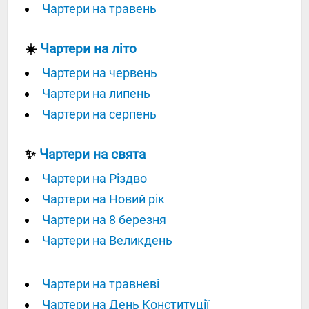
Чартери на травень
☀️
Чартери на літо
Чартери на червень
Чартери на липень
Чартери на серпень
✨
Чартери на свята
Чартери на Різдво
Чартери на Новий рік
Чартери на 8 березня
Чартери на Великдень
Чартери на травневі
Чартери на День Конституції