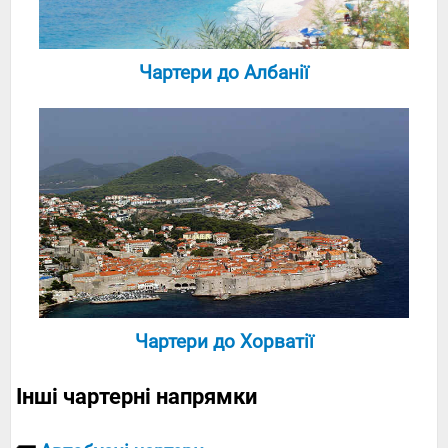
Чартери до Албанії
Чартери до Хорватії
Інші чартерні напрямки