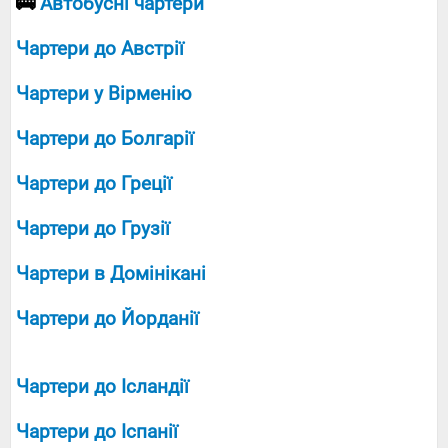
🚌
Автобусні чартери
Чартери до Австрії
Чартери у Вірменію
Чартери до Болгарії
Чартери до Греції
Чартери до Грузії
Чартери в Домінікані
Чартери до Йорданії
Чартери до Ісландії
Чартери до Іспанії