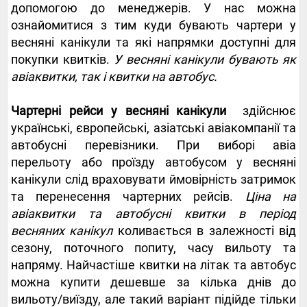
допомогою до менеджерів. У нас можна
ознайомитися з тим куди бувають чартери у
весняні канікули та які напрямки доступні для
покупки квитків.
У весняні канікули бувають як
авіаквитки, так і квитки на автобус.
Чартерні рейси у весняні канікули
здійснює
українські, європейські, азіатські авіакомпанії та
автобусні перевізники. При виборі авіа
перельоту або проїзду автобусом у весняні
канікули слід враховувати ймовірність затримок
та перенесення чартерних рейсів.
Ціна на
авіаквитки та автобусні квитки в період
весняних канікул
коливається в залежності від
сезону, поточного попиту, часу вильоту та
напряму. Найчастіше квитки на літак та автобус
можна купити дешевше за кілька днів до
вильоту/виїзду, але такий варіант підійде тільки