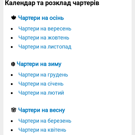
Календар та розклад чартерів
🍁
Чартери на осінь
Чартери на вересень
Чартери на жовтень
Чартери на листопад
❄️
Чартери на зиму
Чартери на грудень
Чартери на січень
Чартери на лютий
🌸
Чартери на весну
Чартери на березень
Чартери на квітень