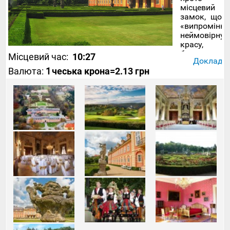
місцевий
замок, що
«випроміню
неймовірну
красу,
безумовно
Місцевий час:
10:27
Докладніш
є
Валюта:
1
чеська крона
=2.13 грн
причиною
для
відвідуванн
цього
місця. Тут
можна
познайомит
з
вишуканим
стилем
рококо,
який
виражаєтьс
у
розмаїтті
ліпнини та
повсюдному
багатстві,