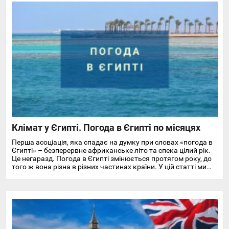
Клімат у Єгипті. Погода в Єгипті по місяцях
Перша асоціація, яка спадає на думку при словах «погода в
Єгипті» – безперервне африканське літо та спека цілий рік.
Це негаразд. Погода в Єгипті змінюється протягом року, до
того ж вона різна в різних частинах країни. У цій статті ми
докладно розповімо про особливості клімату та температуру
повітря та води в Єгипті на найпопулярніших курортах
Червоного моря.