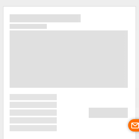
Добржиш
отримало
лише
через
століття, а
гуситські
війни
«знекровили
його.
Згодом
переживає
промислови
бум і тут
розгортаєть
виробництв
рукавичок,
за яке
його
знали у
всій
країні.
Сьогодні у
Добржиші
мешкає
близько 9