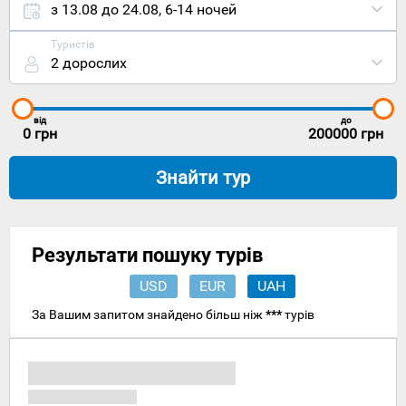
міста
з 13.08 до 24.08
,
6-14 ночей
навряд чи
затьмарить
Туристів
замок
2 дорослих
Добржиша,
але
чудово
може його
від
до
доповнити.
0
грн
200000
грн
Розташован
Знайти тур
місто
Добржиш
у
центральній
частині
Результати пошуку турів
Чехії.
Столиця
USD
EUR
UAH
Прага та
найближчий
За Вашим запитом знайдено більш ніж
***
турів
міжнародни
аеропорт
вилучено
на 40
кілометрів