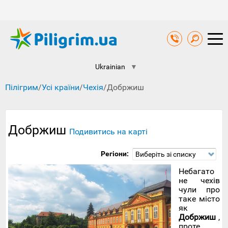
Ukrainian
▼
Пілігрим
/
Усі країни
/
Чехія
/
Добржиш
Добржиш
Подивитись на карті
Регіони:
Виберіть зі списку
Небагато
не чехів
чули про
таке місто
як
Добржиш
,
проте