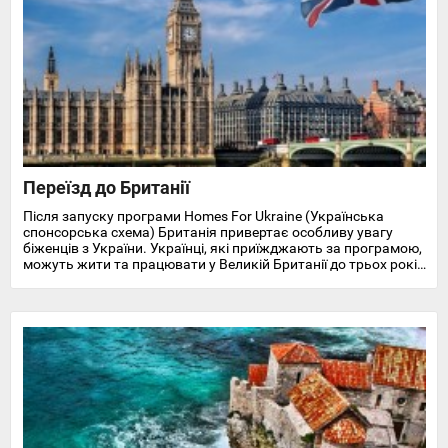
Переїзд до Британії
Після запуску програми Homes For Ukraine (Українська
спонсорська схема) Британія привертає особливу увагу
біженців з України. Українці, які приїжджають за програмою,
можуть жити та працювати у Великій Британії до трьох років
і отримують доступ до охорони здоров'я, пільг, підтримки у
працевлаштуванні, освіті та навчанні англійської мови.