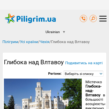
Ukrainian
▼
Пілігрим
/
Усі країни
/
Чехія
/
Глибока над Влтавоу
Глибока над Влтавоу
Подивитись на карті
Регіони:
Виберіть зі списку
Містечко
Глибока-
над-
Влтавоу
в
більшості
асоціюється
виключно