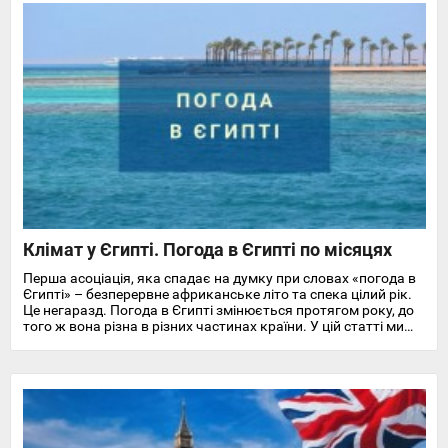
Клімат у Єгипті. Погода в Єгипті по місяцях
Перша асоціація, яка спадає на думку при словах «погода в
Єгипті» – безперервне африканське літо та спека цілий рік.
Це негаразд. Погода в Єгипті змінюється протягом року, до
того ж вона різна в різних частинах країни. У цій статті ми
докладно розповімо про особливості клімату та температуру
повітря та води в Єгипті на найпопулярніших курортах
Червоного моря.