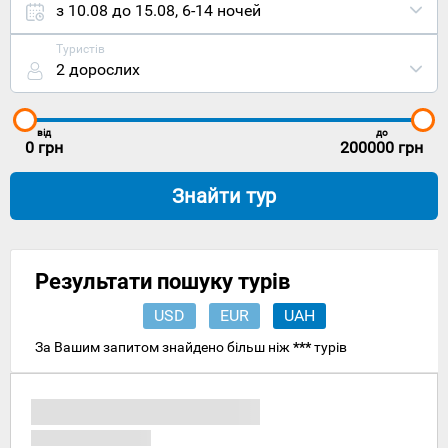
можна
з 10.08 до 15.08
,
6-14 ночей
сівбу на
будь-який
Туристів
автобус
2 дорослих
до Ческе-
Будейовіце,
який
розташован
від
до
сімома
0
грн
200000
грн
кілометрам
на південь
Знайти тур
від
Глибока-
над-
Влтавоу.
13
Результати пошуку турів
століття –
початок
USD
EUR
UAH
будівництва
замку
За Вашим запитом знайдено більш ніж
***
турів
Фробург
та
початок
існування
поселення