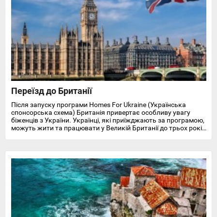
Переїзд до Британії
Після запуску програми Homes For Ukraine (Українська
спонсорська схема) Британія привертає особливу увагу
біженців з України. Українці, які приїжджають за програмою,
можуть жити та працювати у Великій Британії до трьох років
і отримують доступ до охорони здоров'я, пільг, підтримки у
працевлаштуванні, освіті та навчанні англійської мови.