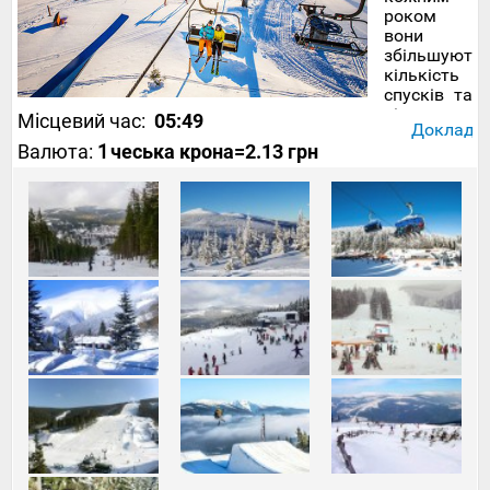
роком
вони
збільшують
кількість
спусків та
рівень
Місцевий час:
05:49
Докладніш
сервісу.
Валюта:
1
чеська крона
=2.13 грн
Курорт
Святи-
Петро
масшт
Чехії вже
не
потребує
представлен
– на
ньому
щорічно
проводяться
чемпіонати
країни та
етапи
кубка
світу з
зимових
видів