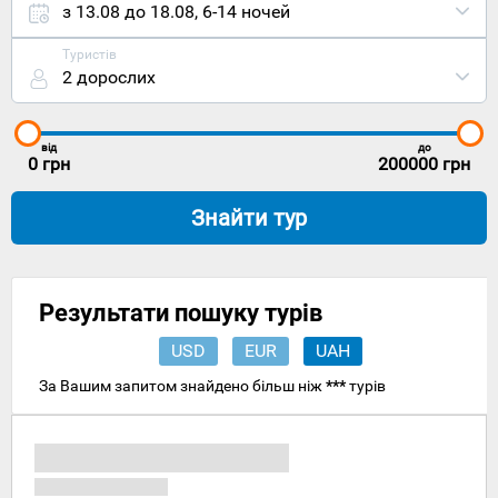
півночі
з 13.08 до 18.08
,
6-14 ночей
Чехії,
неподалік
Туристів
територіаль
2 дорослих
кордону з
Польщею,
на схід від
відомого
від
до
чеського
0
грн
200000
грн
міста
Шпіндлерув-
Знайти тур
Млин.
Столиця
Прага та
найближчий
чеський
Результати пошуку турів
міжнародни
аеропорт
USD
EUR
UAH
Рузині
віддалені
За Вашим запитом знайдено більш ніж
***
турів
на 154
кілометри
на
південний
захід. До