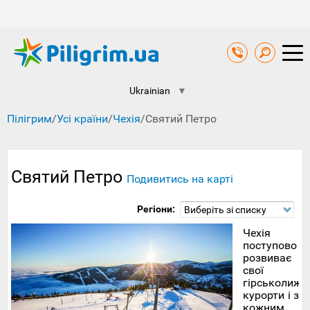
Ukrainian
▼
Пілігрим
/
Усі країни
/
Чехія
/
Святий Петро
Святий Петро
Подивитись на карті
Регіони:
Виберіть зі списку
Чехія
поступово
розвиває
свої
гірськолижн
курорти і з
кожним