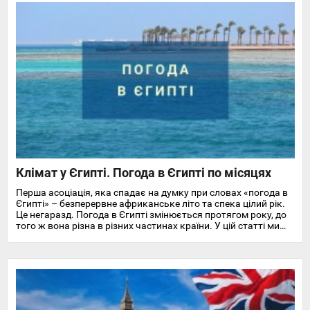
Клімат у Єгипті. Погода в Єгипті по місяцях
Перша асоціація, яка спадає на думку при словах «погода в
Єгипті» – безперервне африканське літо та спека цілий рік.
Це негаразд. Погода в Єгипті змінюється протягом року, до
того ж вона різна в різних частинах країни. У цій статті ми
докладно розповімо про особливості клімату та температуру
повітря та води в Єгипті на найпопулярніших курортах
Червоного моря.