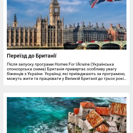
Переїзд до Британії
Після запуску програми Homes For Ukraine (Українська
спонсорська схема) Британія привертає особливу увагу
біженців з України. Українці, які приїжджають за програмою,
можуть жити та працювати у Великій Британії до трьох років
і отримують доступ до охорони здоров'я, пільг, підтримки у
працевлаштуванні, освіті та навчанні англійської мови.